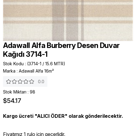
Adawall Alfa Burberry Desen Duvar
Kağıdı 3714-1
Stok Kodu
(3714-1 / 15.6 MTR)
Marka
:
Adawall Alfa 16m²
0.0
Stok Miktarı
:
98
$54.17
Kargo ücreti "ALICI ÖDER" olarak gönderilecektir.
Fiyatımız 1 rulo icin geçerlidir.