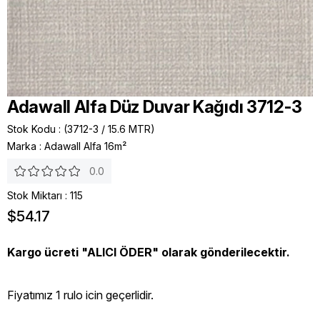
Adawall Alfa Düz Duvar Kağıdı 3712-3
Stok Kodu
(3712-3 / 15.6 MTR)
Marka
:
Adawall Alfa 16m²
0.0
Stok Miktarı
:
115
$54.17
Kargo ücreti "ALICI ÖDER" olarak gönderilecektir.
Fiyatımız 1 rulo icin geçerlidir.