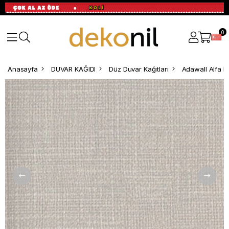
0
Anasayfa
DUVAR KAĞIDI
Düz Duvar Kağıtları
Adawall Alfa D