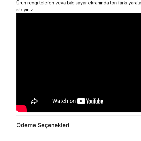
Ürün rengi telefon veya bilgisayar ekranında ton farkı yaratab
isteyiniz.
Ödeme Seçenekleri