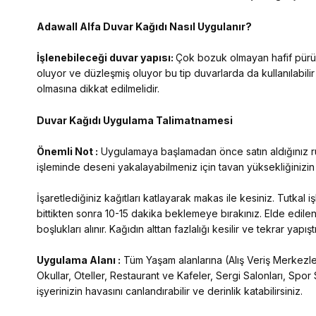
Adawall Alfa
Duvar Kağıdı Nasıl Uygulanır?
İşlenebileceği duvar yapısı:
Çok bozuk olmayan hafif pürüzl
oluyor ve düzleşmiş oluyor bu tip duvarlarda da kullanılabilir
olmasına dikkat edilmelidir.
Duvar Kağıdı Uygulama Talimatnamesi
Önemli Not :
Uygulamaya başlamadan önce satın aldığınız rulo
işleminde deseni yakalayabilmeniz için tavan yüksekliğinizi
İşaretlediğiniz kağıtları katlayarak makas ile kesiniz. Tutkal
bittikten sonra 10-15 dakika beklemeye bırakınız. Elde edilen
boşlukları alınır. Kağıdın alttan fazlalığı kesilir ve tekrar yap
Uygulama Alanı :
Tüm Yaşam alanlarına (Alış Veriş Merkezleri
Okullar, Oteller, Restaurant ve Kafeler, Sergi Salonları, Spor 
işyerinizin havasını canlandırabilir ve derinlik katabilirsiniz.