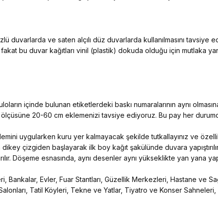
ü duvarlarda ve saten alçılı düz duvarlarda kullanılmasını tavsiye 
 fakat bu duvar kağıtları vinil (plastik) dokuda olduğu için mutlaka y
ların içinde bulunan etiketlerdeki baskı numaralarının aynı olmasına
n ölçüsüne 20-60 cm eklemenizi tavsiye ediyoruz. Bu pay her durumda
 işlemini uygularken kuru yer kalmayacak şekilde tutkallayınız ve özelli
 dikey çizgiden başlayarak ilk boy kağıt şakülünde duvara yapıştırılır
ıştırılır. Döşeme esnasında, aynı desenler aynı yükseklikte yan yana yapış
, Bankalar, Evler, Fuar Stantları, Güzellik Merkezleri, Hastane ve Sağ
Salonları, Tatil Köyleri, Tekne ve Yatlar, Tiyatro ve Konser Sahneleri,