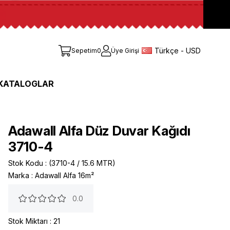
Türkçe - USD
Sepetim
0
Üye Girişi
KATALOGLAR
Adawall Alfa Düz Duvar Kağıdı
3710-4
Stok Kodu
(3710-4 / 15.6 MTR)
Marka
:
Adawall Alfa 16m²
0.0
Stok Miktarı
:
21