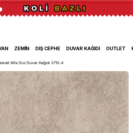
VAN
ZEMİN
DIŞ CEPHE
DUVAR KAĞIDI
OUTLET
awall Alfa Düz Duvar Kağıdı 3710-4