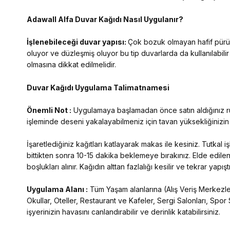
Adawall Alfa
Duvar Kağıdı Nasıl Uygulanır?
İşlenebileceği duvar yapısı:
Çok bozuk olmayan hafif pürüzl
oluyor ve düzleşmiş oluyor bu tip duvarlarda da kullanılabilir
olmasına dikkat edilmelidir.
Duvar Kağıdı Uygulama Talimatnamesi
Önemli Not :
Uygulamaya başlamadan önce satın aldığınız rulo
işleminde deseni yakalayabilmeniz için tavan yüksekliğinizi
İşaretlediğiniz kağıtları katlayarak makas ile kesiniz. Tutkal
bittikten sonra 10-15 dakika beklemeye bırakınız. Elde edilen
boşlukları alınır. Kağıdın alttan fazlalığı kesilir ve tekrar yap
Uygulama Alanı :
Tüm Yaşam alanlarına (Alış Veriş Merkezleri
Okullar, Oteller, Restaurant ve Kafeler, Sergi Salonları, Spor 
işyerinizin havasını canlandırabilir ve derinlik katabilirsiniz.