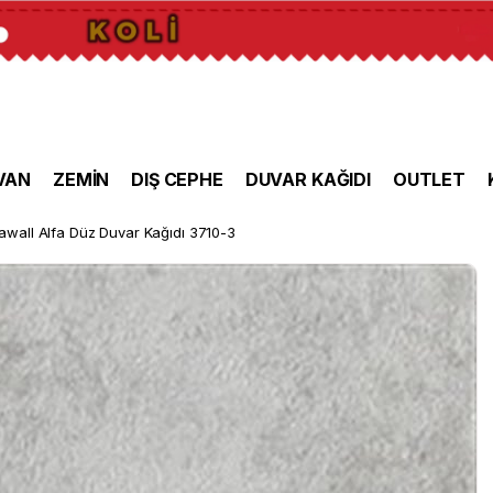
VAN
ZEMİN
DIŞ CEPHE
DUVAR KAĞIDI
OUTLET
awall Alfa Düz Duvar Kağıdı 3710-3