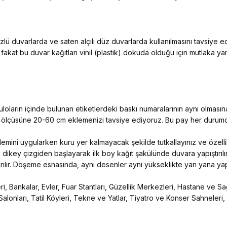
ü duvarlarda ve saten alçılı düz duvarlarda kullanılmasını tavsiye 
 fakat bu duvar kağıtları vinil (plastik) dokuda olduğu için mutlaka y
ların içinde bulunan etiketlerdeki baskı numaralarının aynı olmasına
n ölçüsüne 20-60 cm eklemenizi tavsiye ediyoruz. Bu pay her durumda
 işlemini uygularken kuru yer kalmayacak şekilde tutkallayınız ve özelli
 dikey çizgiden başlayarak ilk boy kağıt şakülünde duvara yapıştırılır
ıştırılır. Döşeme esnasında, aynı desenler aynı yükseklikte yan yana yapış
, Bankalar, Evler, Fuar Stantları, Güzellik Merkezleri, Hastane ve Sağ
Salonları, Tatil Köyleri, Tekne ve Yatlar, Tiyatro ve Konser Sahneleri,