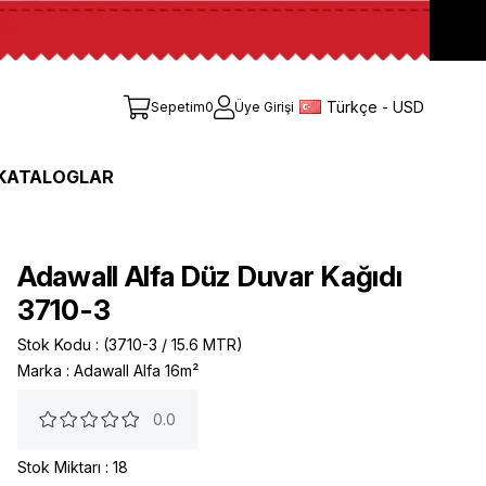
Türkçe - USD
Sepetim
0
Üye Girişi
KATALOGLAR
Adawall Alfa Düz Duvar Kağıdı
3710-3
Stok Kodu
(3710-3 / 15.6 MTR)
Marka
:
Adawall Alfa 16m²
0.0
Stok Miktarı
:
18