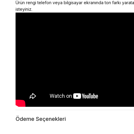
Ürün rengi telefon veya bilgisayar ekranında ton farkı yaratab
isteyiniz.
Ödeme Seçenekleri