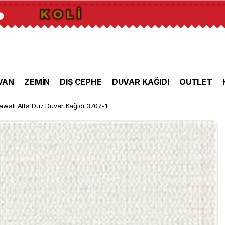
VAN
ZEMİN
DIŞ CEPHE
DUVAR KAĞIDI
OUTLET
awall Alfa Düz Duvar Kağıdı 3707-1