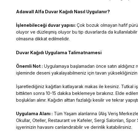
Adawall Alfa
Duvar Kağıdı Nasıl Uygulanır?
İşlenebileceği duvar yapısı:
Çok bozuk olmayan hafif pürüzl
oluyor ve düzleşmiş oluyor bu tip duvarlarda da kullanılabilir
olmasına dikkat edilmelidir.
Duvar Kağıdı Uygulama Talimatnamesi
Önemli Not :
Uygulamaya başlamadan önce satın aldığınız rulo
işleminde deseni yakalayabilmeniz için tavan yüksekliğinizi
İşaretlediğiniz kağıtları katlayarak makas ile kesiniz. Tutkal
bittikten sonra 10-15 dakika beklemeye bırakınız. Elde edilen
boşlukları alınır. Kağıdın alttan fazlalığı kesilir ve tekrar yap
Uygulama Alanı :
Tüm Yaşam alanlarına (Alış Veriş Merkezleri
Okullar, Oteller, Restaurant ve Kafeler, Sergi Salonları, Spor 
işyerinizin havasını canlandırabilir ve derinlik katabilirsiniz.