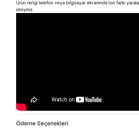
Ürün rengi telefon veya bilgisayar ekranında ton farkı yaratab
isteyiniz.
Ödeme Seçenekleri