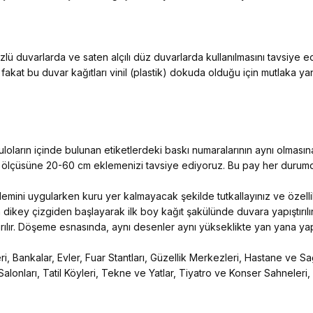
ü duvarlarda ve saten alçılı düz duvarlarda kullanılmasını tavsiye 
 fakat bu duvar kağıtları vinil (plastik) dokuda olduğu için mutlaka y
ların içinde bulunan etiketlerdeki baskı numaralarının aynı olmasına
n ölçüsüne 20-60 cm eklemenizi tavsiye ediyoruz. Bu pay her durumda
 işlemini uygularken kuru yer kalmayacak şekilde tutkallayınız ve özelli
 dikey çizgiden başlayarak ilk boy kağıt şakülünde duvara yapıştırılır
ıştırılır. Döşeme esnasında, aynı desenler aynı yükseklikte yan yana yapış
, Bankalar, Evler, Fuar Stantları, Güzellik Merkezleri, Hastane ve Sağ
Salonları, Tatil Köyleri, Tekne ve Yatlar, Tiyatro ve Konser Sahneleri,