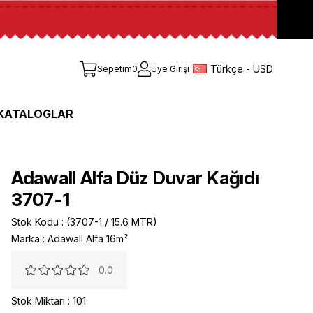
Türkçe - USD
Sepetim
0
Üye Girişi
KATALOGLAR
Adawall Alfa Düz Duvar Kağıdı
3707-1
Stok Kodu
(3707-1 / 15.6 MTR)
Marka
:
Adawall Alfa 16m²
0.0
Stok Miktarı
:
101