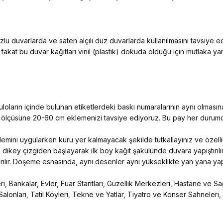
ü duvarlarda ve saten alçılı düz duvarlarda kullanılmasını tavsiye 
 fakat bu duvar kağıtları vinil (plastik) dokuda olduğu için mutlaka y
ların içinde bulunan etiketlerdeki baskı numaralarının aynı olmasına
n ölçüsüne 20-60 cm eklemenizi tavsiye ediyoruz. Bu pay her durumda
 işlemini uygularken kuru yer kalmayacak şekilde tutkallayınız ve özelli
 dikey çizgiden başlayarak ilk boy kağıt şakülünde duvara yapıştırılır
ıştırılır. Döşeme esnasında, aynı desenler aynı yükseklikte yan yana yapış
, Bankalar, Evler, Fuar Stantları, Güzellik Merkezleri, Hastane ve Sağ
Salonları, Tatil Köyleri, Tekne ve Yatlar, Tiyatro ve Konser Sahneleri,