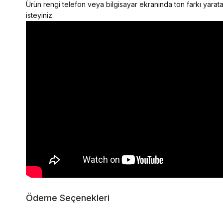
Ürün rengi telefon veya bilgisayar ekranında ton farkı yaratab
isteyiniz.
Ödeme Seçenekleri