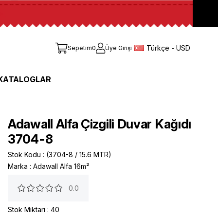
Türkçe - USD
Sepetim
0
Üye Girişi
KATALOGLAR
Adawall Alfa Çizgili Duvar Kağıdı
3704-8
Stok Kodu
(3704-8 / 15.6 MTR)
Marka
:
Adawall Alfa 16m²
0.0
Stok Miktarı
:
40