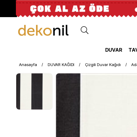
DUVAR
TA
Anasayfa
DUVAR KAĞIDI
Çizgili Duvar Kağıdı
Ada