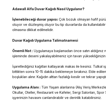
Adawall Alfa
Duvar Kağıdı Nasıl Uygulanır?
İşlenebileceği duvar yapısı:
Çok bozuk olmayan hafif pürüzl
oluyor ve düzleşmiş oluyor bu tip duvarlarda da kullanılabilir
olmasına dikkat edilmelidir.
Duvar Kağıdı Uygulama Talimatnamesi
Önemli Not :
Uygulamaya başlamadan önce satın aldığınız rulo
işleminde deseni yakalayabilmeniz için tavan yüksekliğinizi
İşaretlediğiniz kağıtları katlayarak makas ile kesiniz. Tutkal
bittikten sonra 10-15 dakika beklemeye bırakınız. Elde edilen
boşlukları alınır. Kağıdın alttan fazlalığı kesilir ve tekrar yap
Uygulama Alanı :
Tüm Yaşam alanlarına (Alış Veriş Merkezleri
Okullar, Oteller, Restaurant ve Kafeler, Sergi Salonları, Spor 
işyerinizin havasını canlandırabilir ve derinlik katabilirsiniz.