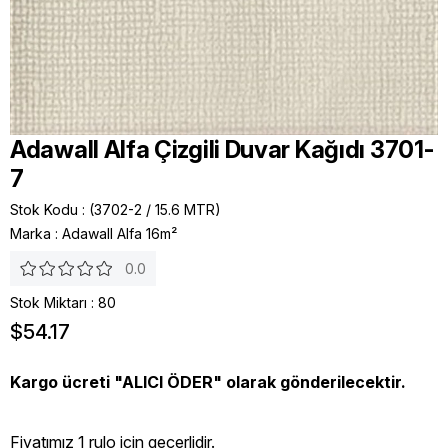
Adawall Alfa Çizgili Duvar Kağıdı 3701-
7
Stok Kodu
(3702-2 / 15.6 MTR)
Marka
:
Adawall Alfa 16m²
0.0
Stok Miktarı
:
80
$54.17
Kargo ücreti "ALICI ÖDER" olarak gönderilecektir.
Fiyatımız 1 rulo icin geçerlidir.