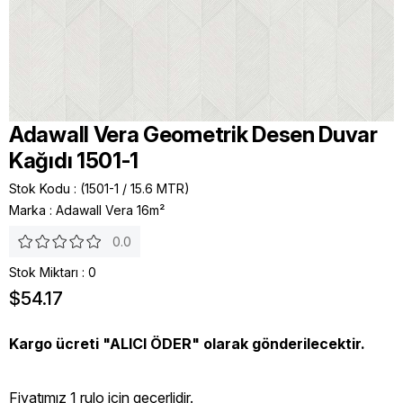
Adawall Vera Geometrik Desen Duvar
Kağıdı 1501-1
Stok Kodu
(1501-1 / 15.6 MTR)
Marka
:
Adawall Vera 16m²
0.0
Stok Miktarı
:
0
$54.17
Kargo ücreti "ALICI ÖDER" olarak gönderilecektir.
Fiyatımız 1 rulo icin geçerlidir.