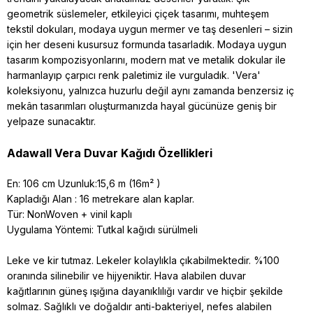
geometrik süslemeler, etkileyici çiçek tasarımı, muhteşem
tekstil dokuları, modaya uygun mermer ve taş desenleri – sizin
için her deseni kusursuz formunda tasarladık. Modaya uygun
tasarım kompozisyonlarını, modern mat ve metalik dokular ile
harmanlayıp çarpıcı renk paletimiz ile vurguladık. 'Vera'
koleksiyonu, yalnızca huzurlu değil aynı zamanda benzersiz iç
mekân tasarımları oluşturmanızda hayal gücünüze geniş bir
yelpaze sunacaktır.
Adawall Vera Duvar Kağıdı Özellikleri
En: 106 cm Uzunluk:15,6 m (16m² )
Kapladığı Alan : 16 metrekare alan kaplar.
Tür: NonWoven + vinil kaplı
Uygulama Yöntemi: Tutkal kağıdı sürülmeli
Leke ve kir tutmaz. Lekeler kolaylıkla çıkabilmektedir. %100
oranında silinebilir ve hijyeniktir. Hava alabilen duvar
kağıtlarının güneş ışığına dayanıklılığı vardır ve hiçbir şekilde
solmaz. Sağlıklı ve doğaldır anti-bakteriyel, nefes alabilen