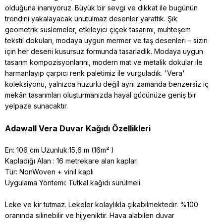
olduğuna inanıyoruz. Büyük bir sevgi ve dikkat ile bugünün
trendini yakalayacak unutulmaz desenler yarattık. Şık
geometrik süslemeler, etkileyici çiçek tasarımı, muhteşem
tekstil dokuları, modaya uygun mermer ve taş desenleri – sizin
için her deseni kusursuz formunda tasarladık. Modaya uygun
tasarım kompozisyonlarını, modern mat ve metalik dokular ile
harmanlayıp çarpıcı renk paletimiz ile vurguladık. 'Vera'
koleksiyonu, yalnızca huzurlu değil aynı zamanda benzersiz iç
mekân tasarımları oluşturmanızda hayal gücünüze geniş bir
yelpaze sunacaktır.
Adawall Vera Duvar Kağıdı Özellikleri
En: 106 cm Uzunluk:15,6 m (16m² )
Kapladığı Alan : 16 metrekare alan kaplar.
Tür: NonWoven + vinil kaplı
Uygulama Yöntemi: Tutkal kağıdı sürülmeli
Leke ve kir tutmaz. Lekeler kolaylıkla çıkabilmektedir. %100
oranında silinebilir ve hijyeniktir. Hava alabilen duvar