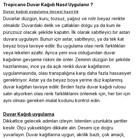
Tropicano Duvar Kağıdı Nasıl Uygulanır ?
Duvar kağıdı uygulama öncesi hazırlık
Duvarlar düzgün, kuru, tozsuz, yağsız ve nötr beyaz renkte
olmalıdır. Duvardaki delik ve çatlakları dolgu ya da kum ile
pürüzsüz olacak şekilde kapatın. İlk olarak sabitleyici bir astarı
duvara uygulayın. Bunun için astar, sabitleyici, ya da tek kat
beyaz boya tavsiye edilir. Bu uygulama olası renk farklılıkları
veya lekeleri azaltır. Ayrıca yeni sıva olduğundan duvar
kağıdının gevşeme riskini de önler. Zeminin düzgün bir şekilde
hazırlanması, ince ya da açık renkli duvar kağıtlarının
uygulanmasında, olası transpalığına karşı daha fazla hassasiyet
gerektiriyor. Astar ya da beyaz boya yerine düz kaplanmış
duvar kağıtları tavsiye edilir. Birden fazla duvar kağıdı rulosu
satın alıyorken olası renk farklılıklarını önlemek için, her biri için
aynı olması gereken imalat kodunu kontrol edin.
Duvar Kağıdı uygulama
Dikkatlice gelecek adımları izleyin: İstenilen uzunlukta şeritler
kesilir. Ölçü yüksekliğini dikkate alın. Deseni içe doğru
yuvarlayın. Duvar kağıtlarına uygun, akrilik bazlı, çok amaçlı,