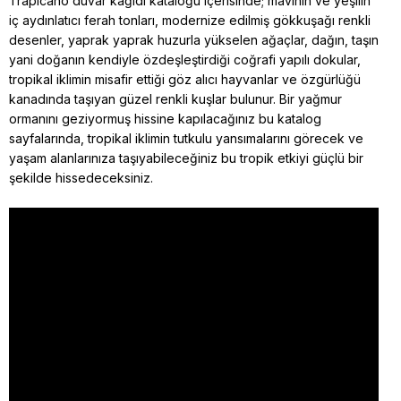
Trapicano duvar kağıdı kataloğu içerisinde; mavinin ve yeşilin
iç aydınlatıcı ferah tonları, modernize edilmiş gökkuşağı renkli
desenler, yaprak yaprak huzurla yükselen ağaçlar, dağın, taşın
yani doğanın kendiyle özdeşleştirdiği coğrafi yapılı dokular,
tropikal iklimin misafir ettiği göz alıcı hayvanlar ve özgürlüğü
kanadında taşıyan güzel renkli kuşlar bulunur. Bir yağmur
ormanını geziyormuş hissine kapılacağınız bu katalog
sayfalarında, tropikal iklimin tutkulu yansımalarını görecek ve
yaşam alanlarınıza taşıyabileceğiniz bu tropik etkiyi güçlü bir
şekilde hissedeceksiniz.