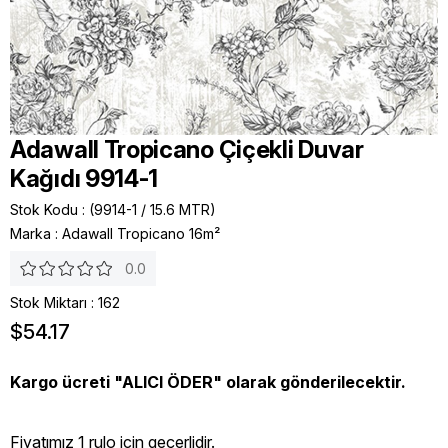
Adawall Tropicano Çiçekli Duvar
Kağıdı 9914-1
Stok Kodu
(9914-1 / 15.6 MTR)
Marka
:
Adawall Tropicano 16m²
0.0
Stok Miktarı
:
162
$54.17
Kargo ücreti "ALICI ÖDER" olarak gönderilecektir.
Fiyatımız 1 rulo icin geçerlidir.