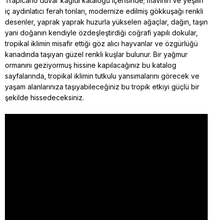
Trapicano duvar kağıdı kataloğu içerisinde; mavinin ve yeşilin
iç aydınlatıcı ferah tonları, modernize edilmiş gökkuşağı renkli
desenler, yaprak yaprak huzurla yükselen ağaçlar, dağın, taşın
yani doğanın kendiyle özdeşleştirdiği coğrafi yapılı dokular,
tropikal iklimin misafir ettiği göz alıcı hayvanlar ve özgürlüğü
kanadında taşıyan güzel renkli kuşlar bulunur. Bir yağmur
ormanını geziyormuş hissine kapılacağınız bu katalog
sayfalarında, tropikal iklimin tutkulu yansımalarını görecek ve
yaşam alanlarınıza taşıyabileceğiniz bu tropik etkiyi güçlü bir
şekilde hissedeceksiniz.