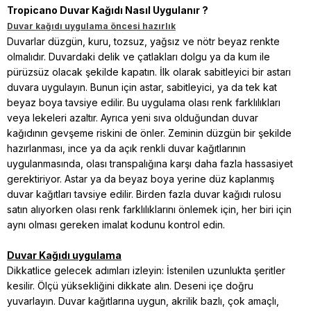
Tropicano Duvar Kağıdı Nasıl Uygulanır ?
Duvar kağıdı uygulama öncesi hazırlık
Duvarlar düzgün, kuru, tozsuz, yağsız ve nötr beyaz renkte
olmalıdır. Duvardaki delik ve çatlakları dolgu ya da kum ile
pürüzsüz olacak şekilde kapatın. İlk olarak sabitleyici bir astarı
duvara uygulayın. Bunun için astar, sabitleyici, ya da tek kat
beyaz boya tavsiye edilir. Bu uygulama olası renk farklılıkları
veya lekeleri azaltır. Ayrıca yeni sıva olduğundan duvar
kağıdının gevşeme riskini de önler. Zeminin düzgün bir şekilde
hazırlanması, ince ya da açık renkli duvar kağıtlarının
uygulanmasında, olası transpalığına karşı daha fazla hassasiyet
gerektiriyor. Astar ya da beyaz boya yerine düz kaplanmış
duvar kağıtları tavsiye edilir. Birden fazla duvar kağıdı rulosu
satın alıyorken olası renk farklılıklarını önlemek için, her biri için
aynı olması gereken imalat kodunu kontrol edin.
Duvar Kağıdı uygulama
Dikkatlice gelecek adımları izleyin: İstenilen uzunlukta şeritler
kesilir. Ölçü yüksekliğini dikkate alın. Deseni içe doğru
yuvarlayın. Duvar kağıtlarına uygun, akrilik bazlı, çok amaçlı,