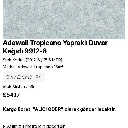
Adawall Tropicano Yapraklı Duvar
Kağıdı 9912-6
Stok Kodu
(9912-6 / 15.6 MTR)
Marka
:
Adawall Tropicano 16m²
0.0
Stok Miktarı
:
165
$54.17
Kargo ücreti "ALICI ÖDER" olarak gönderilecektir.
Fiyatımız 1 metre icin geçerlidir.