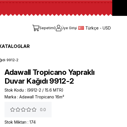
Türkçe - USD
Sepetim
0
Üye Girişi
KATALOGLAR
ğıdı 9912-2
Adawall Tropicano Yapraklı
Duvar Kağıdı 9912-2
Stok Kodu
(9912-2 / 15.6 MTR)
Marka
:
Adawall Tropicano 16m²
0.0
Stok Miktarı
:
174