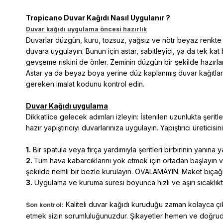
Tropicano Duvar Kağıdı Nasıl Uygulanır ?
Duvar kağıdı uygulama öncesi hazırlık
Duvarlar düzgün, kuru, tozsuz, yağsız ve nötr beyaz renkte ol
duvara uygulayın. Bunun için astar, sabitleyici, ya da tek kat
gevşeme riskini de önler. Zeminin düzgün bir şekilde hazırlan
Astar ya da beyaz boya yerine düz kaplanmış duvar kağıtları tav
gereken imalat kodunu kontrol edin.
Duvar Kağıdı uygulama
Dikkatlice gelecek adımları izleyin: İstenilen uzunlukta şeritl
hazır yapıştırıcıyı duvarlarınıza uygulayın. Yapıştırıcı üreticisi
1.
Bir spatula veya fırça yardımıyla şeritleri birbirinin yanına 
2.
Tüm hava kabarcıklarını yok etmek için ortadan başlayın ve 
şekilde nemli bir bezle kurulayın. OVALAMAYIN. Maket bıçağı 
3.
Uygulama ve kuruma süresi boyunca hızlı ve aşırı sıcaklı
Kaliteli duvar kağıdı kuruduğu zaman kolayca çık
Son kontrol:
etmek sizin sorumluluğunuzdur. Şikayetler hemen ve doğruda