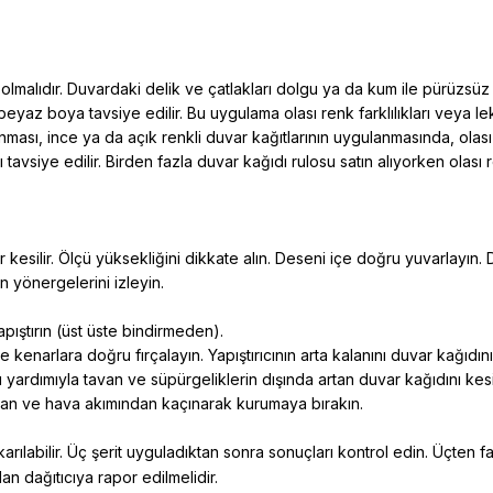
malıdır. Duvardaki delik ve çatlakları dolgu ya da kum ile pürüzsüz ola
 beyaz boya tavsiye edilir. Bu uygulama olası renk farklılıkları veya l
ması, ince ya da açık renkli duvar kağıtlarının uygulanmasında, olası 
siye edilir. Birden fazla duvar kağıdı rulosu satın alıyorken olası renk
er kesilir. Ölçü yüksekliğini dikkate alın. Deseni içe doğru yuvarlayın. 
nin yönergelerini izleyin.
yapıştırın (üst üste bindirmeden).
kenarlara doğru fırçalayın. Yapıştırıcının arta kalanını duvar kağıdın
yardımıyla tavan ve süpürgeliklerin dışında artan duvar kağıdını kesi
ktan ve hava akımından kaçınarak kurumaya bırakın.
arılabilir. Üç şerit uyguladıktan sonra sonuçları kontrol edin. Üçte
n dağıtıcıya rapor edilmelidir.