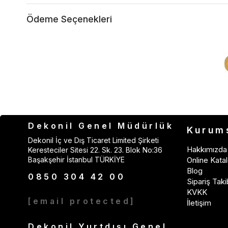
Ödeme Seçenekleri
Dekonil Genel Müdürlük
Kurum
Dekonil İç ve Dış Ticaret Limited Şirketi
Hakkımızda
Keresteciler Sitesi 22. Sk. 23. Blok No:36
Başakşehir İstanbul TÜRKİYE
Online Katal
Blog
0850 304 42 00
Sipariş Taki
KVKK
[email protected]
İletişim
Dekonil Yurtdışı Genel