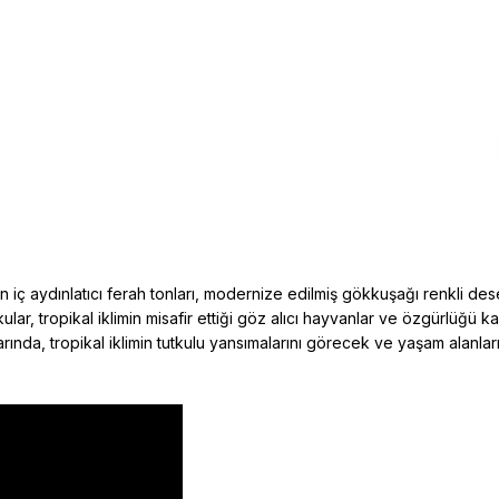
in iç aydınlatıcı ferah tonları, modernize edilmiş gökkuşağı renkli d
ular, tropikal iklimin misafir ettiği göz alıcı hayvanlar ve özgürlüğü 
ında, tropikal iklimin tutkulu yansımalarını görecek ve yaşam alanların