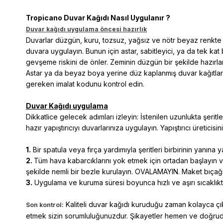
Tropicano Duvar Kağıdı Nasıl Uygulanır ?
Duvar kağıdı uygulama öncesi hazırlık
Duvarlar düzgün, kuru, tozsuz, yağsız ve nötr beyaz renkte ol
duvara uygulayın. Bunun için astar, sabitleyici, ya da tek kat
gevşeme riskini de önler. Zeminin düzgün bir şekilde hazırlan
Astar ya da beyaz boya yerine düz kaplanmış duvar kağıtları tav
gereken imalat kodunu kontrol edin.
Duvar Kağıdı uygulama
Dikkatlice gelecek adımları izleyin: İstenilen uzunlukta şeritl
hazır yapıştırıcıyı duvarlarınıza uygulayın. Yapıştırıcı üreticisi
1.
Bir spatula veya fırça yardımıyla şeritleri birbirinin yanına 
2.
Tüm hava kabarcıklarını yok etmek için ortadan başlayın ve 
şekilde nemli bir bezle kurulayın. OVALAMAYIN. Maket bıçağı 
3.
Uygulama ve kuruma süresi boyunca hızlı ve aşırı sıcaklı
Kaliteli duvar kağıdı kuruduğu zaman kolayca çık
Son kontrol:
etmek sizin sorumluluğunuzdur. Şikayetler hemen ve doğruda