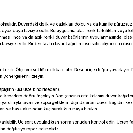
malıdır. Duvardaki delik ve çatlakları dolgu ya da kum ile pürüzsüz ola
 beyaz boya tavsiye edilir. Bu uygulama olası renk farklılıkları veya l
ması, ince ya da açık renkli duvar kağıtlarının uygulanmasında, olası 
siye edilir. Birden fazla duvar kağıdı rulosu satın alıyorken olası renk
er kesilir. Ölçü yüksekliğini dikkate alın. Deseni içe doğru yuvarlayın. 
nin yönergelerini izleyin.
yapıştırın (üst üste bindirmeden).
kenarlara doğru fırçalayın. Yapıştırıcının arta kalanını duvar kağıdın
yardımıyla tavan ve süpürgeliklerin dışında artan duvar kağıdını kesi
ktan ve hava akımından kaçınarak kurumaya bırakın.
arılabilir. Üç şerit uyguladıktan sonra sonuçları kontrol edin. Üçte
n dağıtıcıya rapor edilmelidir.