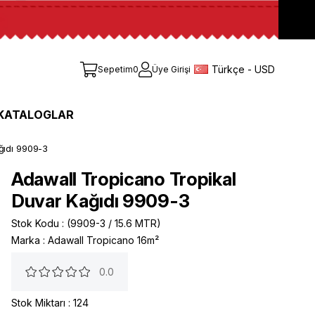
Türkçe - USD
Sepetim
0
Üye Girişi
KATALOGLAR
ğıdı 9909-3
Adawall Tropicano Tropikal
Duvar Kağıdı 9909-3
Stok Kodu
(9909-3 / 15.6 MTR)
Marka
:
Adawall Tropicano 16m²
0.0
Stok Miktarı
:
124