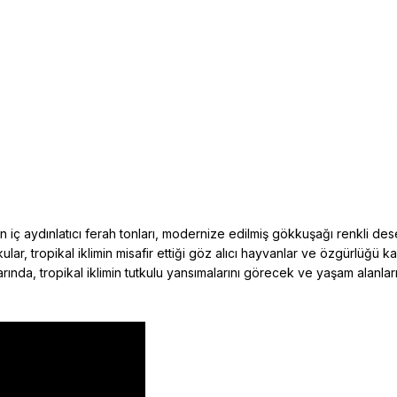
in iç aydınlatıcı ferah tonları, modernize edilmiş gökkuşağı renkli d
ular, tropikal iklimin misafir ettiği göz alıcı hayvanlar ve özgürlüğü 
ında, tropikal iklimin tutkulu yansımalarını görecek ve yaşam alanların