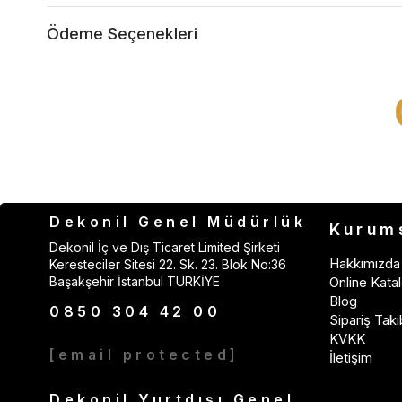
Ödeme Seçenekleri
Dekonil Genel Müdürlük
Kurum
Dekonil İç ve Dış Ticaret Limited Şirketi
Hakkımızda
Keresteciler Sitesi 22. Sk. 23. Blok No:36
Başakşehir İstanbul TÜRKİYE
Online Katal
Blog
0850 304 42 00
Sipariş Taki
KVKK
[email protected]
İletişim
Dekonil Yurtdışı Genel