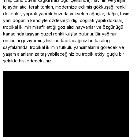
Trapicano duvar kağıdı kataloğu içerisinde; mavinin ve yeşilin
iç aydınlatıcı ferah tonları, modernize edilmiş gökkuşağı renkli
desenler, yaprak yaprak huzurla yükselen ağaçlar, dağın, taşın
yani doğanın kendiyle özdeşleştirdiği coğrafi yapılı dokular,
tropikal iklimin misafir ettiği göz alıcı hayvanlar ve özgürlüğü
kanadında taşıyan güzel renkli kuşlar bulunur. Bir yağmur
ormanını geziyormuş hissine kapılacağınız bu katalog
sayfalarında, tropikal iklimin tutkulu yansımalarını görecek ve
yaşam alanlarınıza taşıyabileceğiniz bu tropik etkiyi güçlü bir
şekilde hissedeceksiniz.