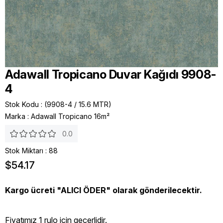
Adawall Tropicano Duvar Kağıdı 9908-
4
Stok Kodu
(9908-4 / 15.6 MTR)
Marka
:
Adawall Tropicano 16m²
0.0
Stok Miktarı
:
88
$54.17
Kargo ücreti "ALICI ÖDER" olarak gönderilecektir.
Fiyatımız 1 rulo icin geçerlidir.