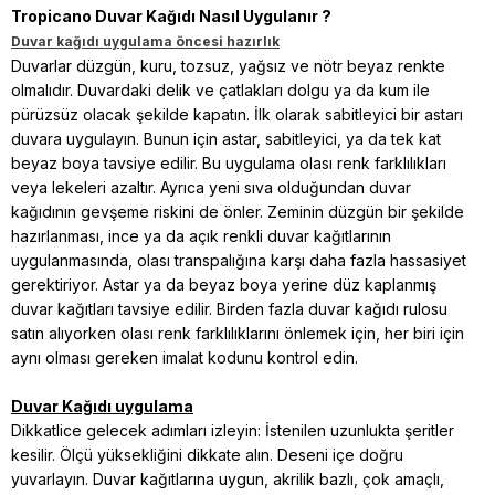
Tropicano Duvar Kağıdı Nasıl Uygulanır ?
Duvar kağıdı uygulama öncesi hazırlık
Duvarlar düzgün, kuru, tozsuz, yağsız ve nötr beyaz renkte
olmalıdır. Duvardaki delik ve çatlakları dolgu ya da kum ile
pürüzsüz olacak şekilde kapatın. İlk olarak sabitleyici bir astarı
duvara uygulayın. Bunun için astar, sabitleyici, ya da tek kat
beyaz boya tavsiye edilir. Bu uygulama olası renk farklılıkları
veya lekeleri azaltır. Ayrıca yeni sıva olduğundan duvar
kağıdının gevşeme riskini de önler. Zeminin düzgün bir şekilde
hazırlanması, ince ya da açık renkli duvar kağıtlarının
uygulanmasında, olası transpalığına karşı daha fazla hassasiyet
gerektiriyor. Astar ya da beyaz boya yerine düz kaplanmış
duvar kağıtları tavsiye edilir. Birden fazla duvar kağıdı rulosu
satın alıyorken olası renk farklılıklarını önlemek için, her biri için
aynı olması gereken imalat kodunu kontrol edin.
Duvar Kağıdı uygulama
Dikkatlice gelecek adımları izleyin: İstenilen uzunlukta şeritler
kesilir. Ölçü yüksekliğini dikkate alın. Deseni içe doğru
yuvarlayın. Duvar kağıtlarına uygun, akrilik bazlı, çok amaçlı,