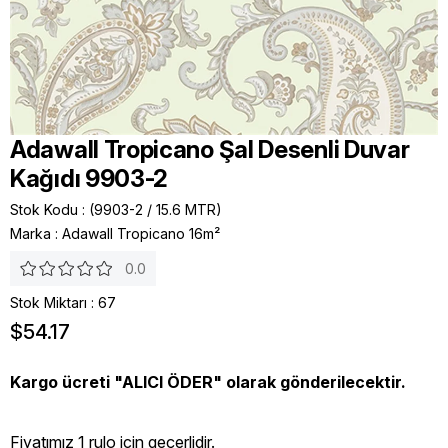
Adawall Tropicano Şal Desenli Duvar
Kağıdı 9903-2
Stok Kodu
(9903-2 / 15.6 MTR)
Marka
:
Adawall Tropicano 16m²
0.0
Stok Miktarı
:
67
$54.17
Kargo ücreti "ALICI ÖDER" olarak gönderilecektir.
Fiyatımız 1 rulo icin geçerlidir.