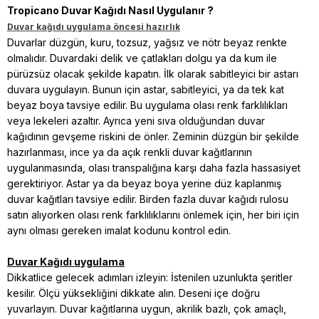
Tropicano Duvar Kağıdı Nasıl Uygulanır ?
Duvar kağıdı uygulama öncesi hazırlık
Duvarlar düzgün, kuru, tozsuz, yağsız ve nötr beyaz renkte
olmalıdır. Duvardaki delik ve çatlakları dolgu ya da kum ile
pürüzsüz olacak şekilde kapatın. İlk olarak sabitleyici bir astarı
duvara uygulayın. Bunun için astar, sabitleyici, ya da tek kat
beyaz boya tavsiye edilir. Bu uygulama olası renk farklılıkları
veya lekeleri azaltır. Ayrıca yeni sıva olduğundan duvar
kağıdının gevşeme riskini de önler. Zeminin düzgün bir şekilde
hazırlanması, ince ya da açık renkli duvar kağıtlarının
uygulanmasında, olası transpalığına karşı daha fazla hassasiyet
gerektiriyor. Astar ya da beyaz boya yerine düz kaplanmış
duvar kağıtları tavsiye edilir. Birden fazla duvar kağıdı rulosu
satın alıyorken olası renk farklılıklarını önlemek için, her biri için
aynı olması gereken imalat kodunu kontrol edin.
Duvar Kağıdı uygulama
Dikkatlice gelecek adımları izleyin: İstenilen uzunlukta şeritler
kesilir. Ölçü yüksekliğini dikkate alın. Deseni içe doğru
yuvarlayın. Duvar kağıtlarına uygun, akrilik bazlı, çok amaçlı,