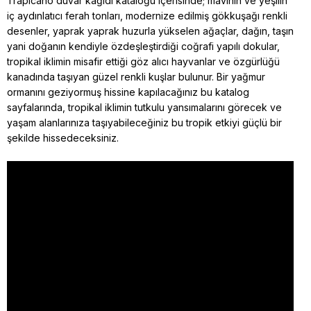
Trapicano duvar kağıdı kataloğu içerisinde; mavinin ve yeşilin
iç aydınlatıcı ferah tonları, modernize edilmiş gökkuşağı renkli
desenler, yaprak yaprak huzurla yükselen ağaçlar, dağın, taşın
yani doğanın kendiyle özdeşleştirdiği coğrafi yapılı dokular,
tropikal iklimin misafir ettiği göz alıcı hayvanlar ve özgürlüğü
kanadında taşıyan güzel renkli kuşlar bulunur. Bir yağmur
ormanını geziyormuş hissine kapılacağınız bu katalog
sayfalarında, tropikal iklimin tutkulu yansımalarını görecek ve
yaşam alanlarınıza taşıyabileceğiniz bu tropik etkiyi güçlü bir
şekilde hissedeceksiniz.