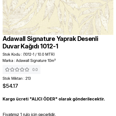
Adawall Signature Yaprak Desenli
Duvar Kağıdı 1012-1
Stok Kodu
(1012-1 / 10.0 MTR)
Marka
:
Adawall Signature 10m²
0.0
Stok Miktarı
:
213
$54.17
Kargo ücreti "ALICI ÖDER" olarak gönderilecektir.
Fiyatımız 1 rulo icin geçerlidir.