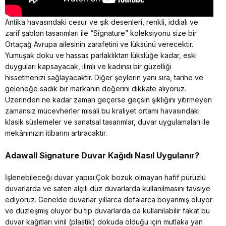
Antika havasındaki cesur ve şık desenleri, renkli, iddialı ve
zarif şablon tasarımları ile “Signature” koleksiyonu size bir
Ortaçağ Avrupa ailesinin zarafetini ve lüksünü verecektir.
Yumuşak doku ve hassas parlaklıktan lükslüğe kadar, eski
duyguları kapsayacak, ılımlı ve kadınsı bir güzelliği
hissetmenizi sağlayacaktır. Diğer şeylerin yanı sıra, tarihe ve
geleneğe sadık bir markanın değerini dikkate alıyoruz.
Üzerinden ne kadar zaman geçerse geçsin şıklığını yitirmeyen
zamansız mücevherler misali bu kraliyet ortamı havasındaki
klasik süslemeler ve sanatsal tasarımlar, duvar uygulamaları ile
mekânınızın itibarını artıracaktır.
Adawall Signature
Duvar Kağıdı Nasıl Uygulanır?
İşlenebileceği duvar yapısı:Çok bozuk olmayan hafif pürüzlü
duvarlarda ve saten alçılı düz duvarlarda kullanılmasını tavsiye
ediyoruz. Genelde duvarlar yıllarca defalarca boyanmış oluyor
ve düzleşmiş oluyor bu tip duvarlarda da kullanılabilir fakat bu
duvar kağıtları vinil (plastik) dokuda olduğu için mutlaka yan