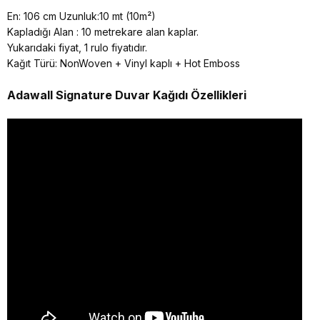
En: 106 cm Uzunluk:10 mt (10m²)
Kapladığı Alan : 10 metrekare alan kaplar.
Yukarıdaki fiyat, 1 rulo fiyatıdır.
Kağıt Türü: NonWoven + Vinyl kaplı + Hot Emboss
Adawall Signature
Duvar Kağıdı Özellikleri