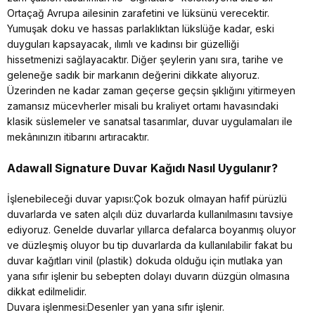
Ortaçağ Avrupa ailesinin zarafetini ve lüksünü verecektir.
Yumuşak doku ve hassas parlaklıktan lükslüğe kadar, eski
duyguları kapsayacak, ılımlı ve kadınsı bir güzelliği
hissetmenizi sağlayacaktır. Diğer şeylerin yanı sıra, tarihe ve
geleneğe sadık bir markanın değerini dikkate alıyoruz.
Üzerinden ne kadar zaman geçerse geçsin şıklığını yitirmeyen
zamansız mücevherler misali bu kraliyet ortamı havasındaki
klasik süslemeler ve sanatsal tasarımlar, duvar uygulamaları ile
mekânınızın itibarını artıracaktır.
Adawall Signature
Duvar Kağıdı Nasıl Uygulanır?
İşlenebileceği duvar yapısı:Çok bozuk olmayan hafif pürüzlü
duvarlarda ve saten alçılı düz duvarlarda kullanılmasını tavsiye
ediyoruz. Genelde duvarlar yıllarca defalarca boyanmış oluyor
ve düzleşmiş oluyor bu tip duvarlarda da kullanılabilir fakat bu
duvar kağıtları vinil (plastik) dokuda olduğu için mutlaka yan
yana sıfır işlenir bu sebepten dolayı duvarın düzgün olmasına
dikkat edilmelidir.
Duvara işlenmesi:Desenler yan yana sıfır işlenir.