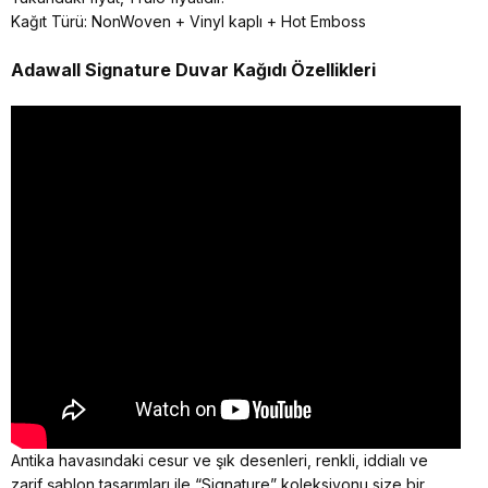
Kağıt Türü: NonWoven + Vinyl kaplı + Hot Emboss
Adawall Signature
Duvar Kağıdı Özellikleri
Antika havasındaki cesur ve şık desenleri, renkli, iddialı ve
zarif şablon tasarımları ile “Signature” koleksiyonu size bir