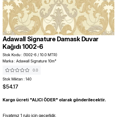
Adawall Signature Damask Duvar
Kağıdı 1002-6
Stok Kodu
(1002-6 / 10.0 MTR)
Marka
:
Adawall Signature 10m²
0.0
Stok Miktarı
:
140
$54.17
Kargo ücreti "ALICI ÖDER" olarak gönderilecektir.
Fiyatımız 1 rulo icin geçerlidir.