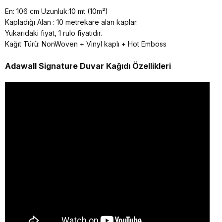
En: 106 cm Uzunluk:10 mt (10m²)
Kapladığı Alan : 10 metrekare alan kaplar.
Yukarıdaki fiyat, 1 rulo fiyatıdır.
Kağıt Türü: NonWoven + Vinyl kaplı + Hot Emboss
Adawall Signature
Duvar Kağıdı Özellikleri