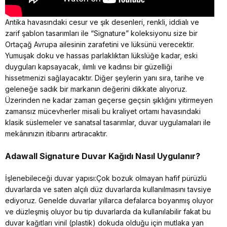
Antika havasındaki cesur ve şık desenleri, renkli, iddialı ve
zarif şablon tasarımları ile “Signature” koleksiyonu size bir
Ortaçağ Avrupa ailesinin zarafetini ve lüksünü verecektir.
Yumuşak doku ve hassas parlaklıktan lükslüğe kadar, eski
duyguları kapsayacak, ılımlı ve kadınsı bir güzelliği
hissetmenizi sağlayacaktır. Diğer şeylerin yanı sıra, tarihe ve
geleneğe sadık bir markanın değerini dikkate alıyoruz.
Üzerinden ne kadar zaman geçerse geçsin şıklığını yitirmeyen
zamansız mücevherler misali bu kraliyet ortamı havasındaki
klasik süslemeler ve sanatsal tasarımlar, duvar uygulamaları ile
mekânınızın itibarını artıracaktır.
Adawall Signature
Duvar Kağıdı Nasıl Uygulanır?
İşlenebileceği duvar yapısı:Çok bozuk olmayan hafif pürüzlü
duvarlarda ve saten alçılı düz duvarlarda kullanılmasını tavsiye
ediyoruz. Genelde duvarlar yıllarca defalarca boyanmış oluyor
ve düzleşmiş oluyor bu tip duvarlarda da kullanılabilir fakat bu
duvar kağıtları vinil (plastik) dokuda olduğu için mutlaka yan