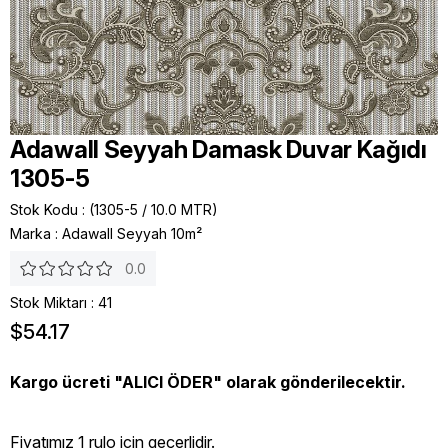
Adawall Seyyah Damask Duvar Kağıdı
1305-5
Stok Kodu
(1305-5 / 10.0 MTR)
Marka
:
Adawall Seyyah 10m²
0.0
Stok Miktarı
:
41
$54.17
Kargo ücreti "ALICI ÖDER" olarak gönderilecektir.
Fiyatımız 1 rulo icin geçerlidir.