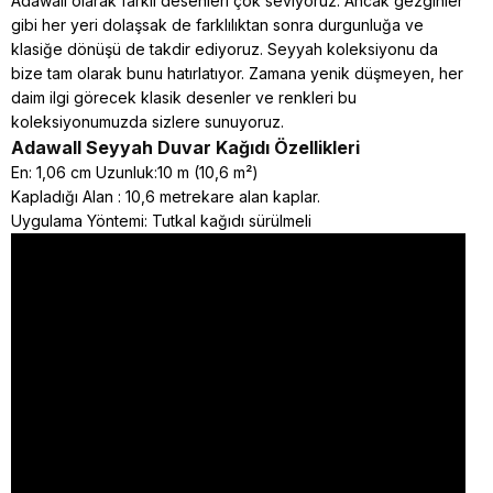
Adawall olarak farklı desenleri çok seviyoruz. Ancak gezginler
gibi her yeri dolaşsak de farklılıktan sonra durgunluğa ve
klasiğe dönüşü de takdir ediyoruz. Seyyah koleksiyonu da
bize tam olarak bunu hatırlatıyor. Zamana yenik düşmeyen, her
daim ilgi görecek klasik desenler ve renkleri bu
koleksiyonumuzda sizlere sunuyoruz.
Adawall Seyyah
Duvar Kağıdı Özellikleri
En: 1,06 cm Uzunluk:10 m (10,6 m²)
Kapladığı Alan : 10,6 metrekare alan kaplar.
Uygulama Yöntemi: Tutkal kağıdı sürülmeli