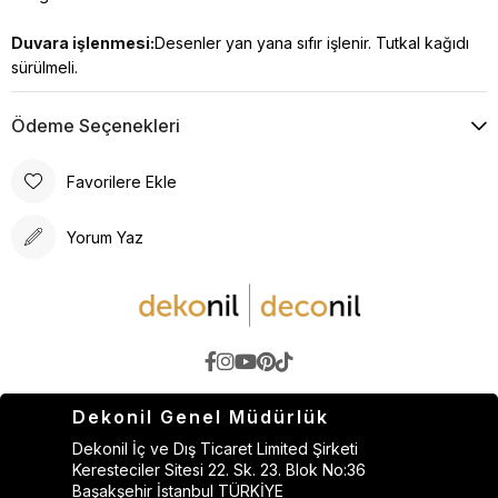
Duvara işlenmesi:
Desenler yan yana sıfır işlenir. Tutkal kağıdı
sürülmeli.
Ödeme Seçenekleri
Favorilere Ekle
Yorum Yaz
Dekonil Genel Müdürlük
Dekonil İç ve Dış Ticaret Limited Şirketi
Keresteciler Sitesi 22. Sk. 23. Blok No:36
Başakşehir İstanbul TÜRKİYE