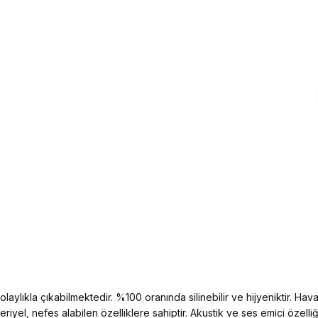
aylıkla çıkabilmektedir. %100 oranında silinebilir ve hijyeniktir. Hava 
kteriyel, nefes alabilen özelliklere sahiptir. Akustik ve ses emici öz