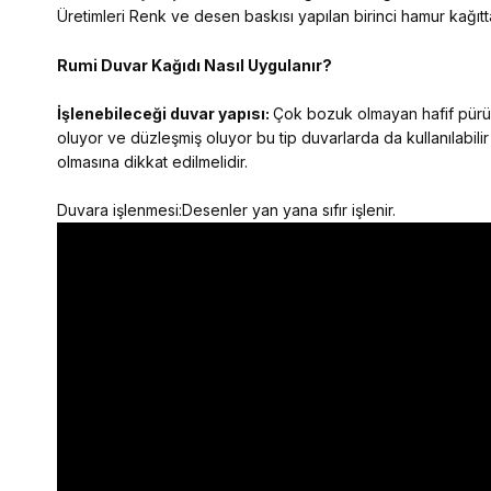
Üretimleri Renk ve desen baskısı yapılan birinci hamur kağıtta
Rumi Duvar Kağıdı Nasıl Uygulanır?
İşlenebileceği duvar yapısı:
Çok bozuk olmayan hafif pürüzl
oluyor ve düzleşmiş oluyor bu tip duvarlarda da kullanılabilir
olmasına dikkat edilmelidir.
Duvara işlenmesi:Desenler yan yana sıfır işlenir.