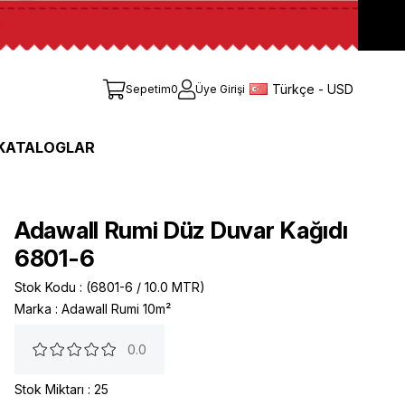
Türkçe - USD
Sepetim
0
Üye Girişi
KATALOGLAR
Adawall Rumi Düz Duvar Kağıdı
6801-6
Stok Kodu
(6801-6 / 10.0 MTR)
Marka
:
Adawall Rumi 10m²
0.0
Stok Miktarı
:
25