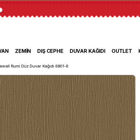
VAN
ZEMİN
DIŞ CEPHE
DUVAR KAĞIDI
OUTLET
awall Rumi Düz Duvar Kağıdı 6801-6