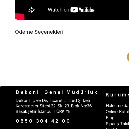
Ödeme Seçenekleri
Dekonil Genel Müdürlük
Kurum
Dekonil İç ve Dış Ticaret Limited Şirketi
Hakkımızda
Keresteciler Sitesi 22. Sk. 23. Blok No:36
Başakşehir İstanbul TÜRKİYE
Online Katal
Blog
0850 304 42 00
Sipariş Taki