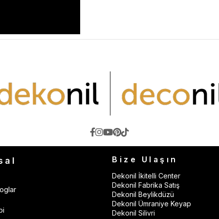
Bize Ulaşın
sal
Dekonil İkitelli Center
Dekonil Fabrika Satış
oglar
Dekonil Beylikdüzü
Dekonil Ümraniye Keyap
bi
Dekonil Silivri