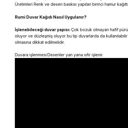
Üretimleri Renk ve desen baskısı yapılan birinci hamur kağıtta
Rumi Duvar Kağıdı Nasıl Uygulanır?
İşlenebileceği duvar yapısı:
Çok bozuk olmayan hafif pürüzl
oluyor ve düzleşmiş oluyor bu tip duvarlarda da kullanılabilir
olmasına dikkat edilmelidir.
Duvara işlenmesi:Desenler yan yana sıfır işlenir.