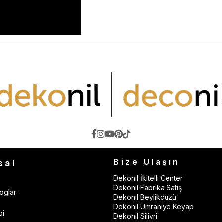
Bize Ulaşın
sal
Dekonil İkitelli Center
Dekonil Fabrika Satış
oglar
Dekonil Beylikdüzü
Dekonil Ümraniye Keyap
bi
Dekonil Silivri