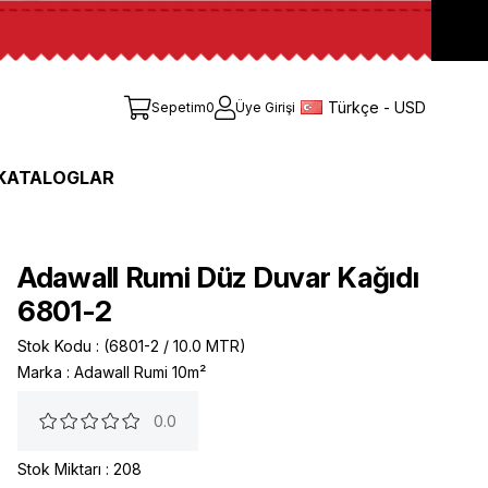
Türkçe - USD
Sepetim
0
Üye Girişi
KATALOGLAR
Adawall Rumi Düz Duvar Kağıdı
6801-2
Stok Kodu
(6801-2 / 10.0 MTR)
Marka
:
Adawall Rumi 10m²
0.0
Stok Miktarı
:
208