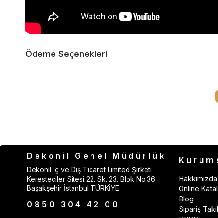
Ödeme Seçenekleri
Dekonil Genel Müdürlük
Kurum
Dekonil İç ve Dış Ticaret Limited Şirketi
Hakkımızda
Keresteciler Sitesi 22. Sk. 23. Blok No:36
Başakşehir İstanbul TÜRKİYE
Online Katal
Blog
0850 304 42 00
Sipariş Taki