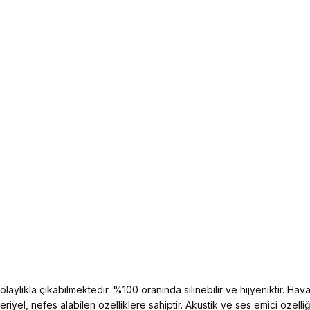
aylıkla çıkabilmektedir. %100 oranında silinebilir ve hijyeniktir. Hava 
kteriyel, nefes alabilen özelliklere sahiptir. Akustik ve ses emici öz