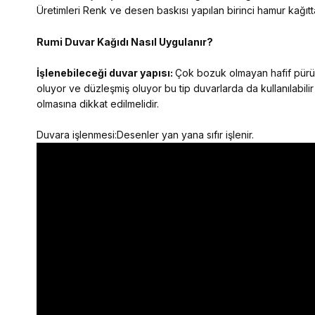
Üretimleri Renk ve desen baskısı yapılan birinci hamur kağıtta
Rumi Duvar Kağıdı Nasıl Uygulanır?
İşlenebileceği duvar yapısı:
Çok bozuk olmayan hafif pürüzl
oluyor ve düzleşmiş oluyor bu tip duvarlarda da kullanılabilir
olmasına dikkat edilmelidir.
Duvara işlenmesi:Desenler yan yana sıfır işlenir.