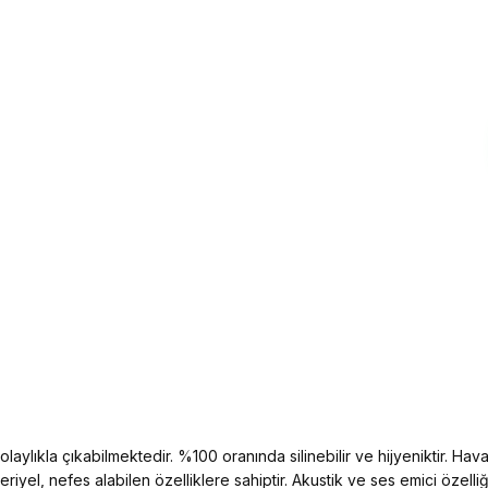
aylıkla çıkabilmektedir. %100 oranında silinebilir ve hijyeniktir. Hava 
kteriyel, nefes alabilen özelliklere sahiptir. Akustik ve ses emici öz