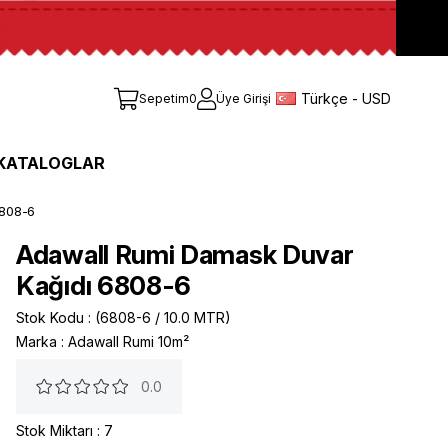
Türkçe - USD
Sepetim
0
Üye Girişi
KATALOGLAR
6808-6
Adawall Rumi Damask Duvar
Kağıdı 6808-6
Stok Kodu
(6808-6 / 10.0 MTR)
Marka
:
Adawall Rumi 10m²
0.0
Stok Miktarı
:
7