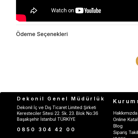
Ödeme Seçenekleri
Dekonil Genel Müdürlük
Kurum
Dekonil İç ve Dış Ticaret Limited Şirketi
Hakkımızda
Keresteciler Sitesi 22. Sk. 23. Blok No:36
Başakşehir İstanbul TÜRKİYE
Online Katal
Blog
0850 304 42 00
Sipariş Taki