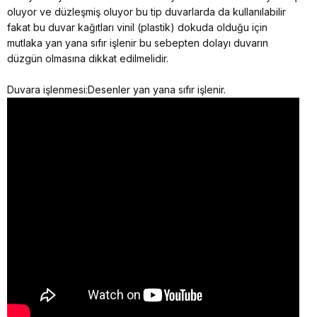
oluyor ve düzleşmiş oluyor bu tip duvarlarda da kullanılabilir
fakat bu duvar kağıtları vinil (plastik) dokuda olduğu için
mutlaka yan yana sıfır işlenir bu sebepten dolayı duvarın
düzgün olmasına dikkat edilmelidir.
Duvara işlenmesi:Desenler yan yana sıfır işlenir.