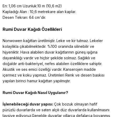
En: 1,06 cm Uzunluk:10 m (10,6 m2)
Kapladığı Alan : 10,6 metrekare alan kaplar.
Desen Tekrarı: 64 cm'dir.
Rumi Duvar Kağıdı Özellikleri
Nonwowen kağıttan üretilmiştir. Leke ve kir tutmaz. Lekeler
kolaylıkla çıkabilmektedir. %100 oranında silinebilir ve
hijyeniktir. Hava alabilen duvar kağıtlarının güneş ışığına
dayanıklılığı vardır ve hiçbir şekilde solmaz. Sağlıklı ve
doğaldır anti-bakteriyel, nefes alabilen özelliklere sahiptir.
Akustik ve ses emici özelliği vardır. Kanserojen madde
içermez ve koku yapmaz. Üretimleri Renk ve desen baskısı
yapılan birinci hamur kağıttan yapılmıştır.
Rumi Duvar Kağıdı Nasıl Uygulanır?
İşlenebileceği duvar yapısı:
Çok bozuk olmayan hafif
pürüzlü duvarlarda ve saten alçılı düz duvarlarda kullanılmasını
tavsiye ediyoruz.Genelde duvarlar yıllarca defalarca boyanmış