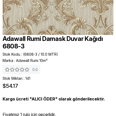
Adawall Rumi Damask Duvar Kağıdı
6808-3
Stok Kodu
(6808-3 / 10.0 MTR)
Marka
:
Adawall Rumi 10m²
0.0
Stok Miktarı
:
141
$54.17
Kargo ücreti "ALICI ÖDER" olarak gönderilecektir.
Fiyatımız 1 rulo icin geçerlidir.