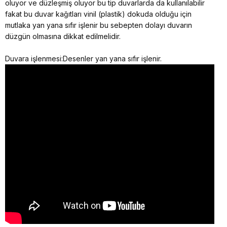
oluyor ve düzleşmiş oluyor bu tip duvarlarda da kullanılabilir
fakat bu duvar kağıtları vinil (plastik) dokuda olduğu için
mutlaka yan yana sıfır işlenir bu sebepten dolayı duvarın
düzgün olmasına dikkat edilmelidir.
Duvara işlenmesi:Desenler yan yana sıfır işlenir.