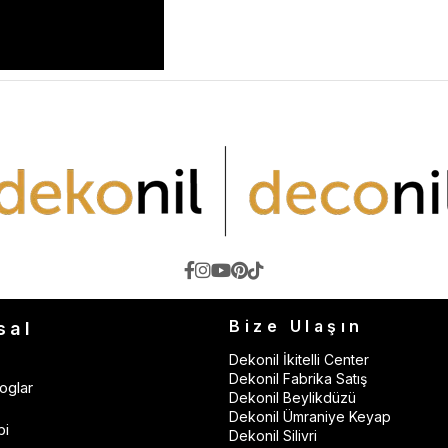
Bize Ulaşın
sal
Dekonil İkitelli Center
Dekonil Fabrika Satış
oglar
Dekonil Beylikdüzü
Dekonil Ümraniye Keyap
bi
Dekonil Silivri