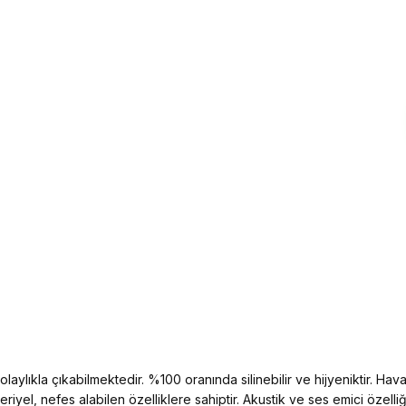
aylıkla çıkabilmektedir. %100 oranında silinebilir ve hijyeniktir. Hava 
kteriyel, nefes alabilen özelliklere sahiptir. Akustik ve ses emici öz