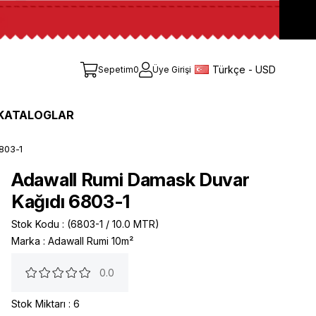
Türkçe - USD
Sepetim
0
Üye Girişi
KATALOGLAR
803-1
Adawall Rumi Damask Duvar
Kağıdı 6803-1
Stok Kodu
(6803-1 / 10.0 MTR)
Marka
:
Adawall Rumi 10m²
0.0
Stok Miktarı
:
6