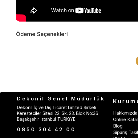
Ödeme Seçenekleri
Dekonil Genel Müdürlük
Kurum
Dekonil İç ve Dış Ticaret Limited Şirketi
Hakkımızda
Keresteciler Sitesi 22. Sk. 23. Blok No:36
Başakşehir İstanbul TÜRKİYE
Online Katal
Blog
0850 304 42 00
Sipariş Taki