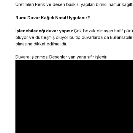
Üretimleri Renk ve desen baskısı yapılan birinci hamur kağıtta
Rumi Duvar Kağıdı Nasıl Uygulanır?
İşlenebileceği duvar yapısı:
Çok bozuk olmayan hafif pürüzl
oluyor ve düzleşmiş oluyor bu tip duvarlarda da kullanılabilir
olmasına dikkat edilmelidir.
Duvara işlenmesi:Desenler yan yana sıfır işlenir.