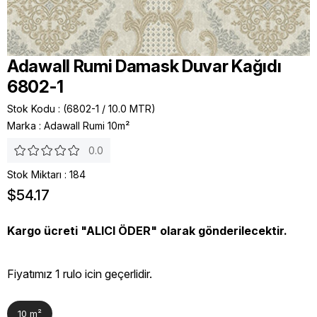
Adawall Rumi Damask Duvar Kağıdı
6802-1
Stok Kodu
(6802-1 / 10.0 MTR)
Marka
:
Adawall Rumi 10m²
0.0
Stok Miktarı
:
184
$54.17
Kargo ücreti "ALICI ÖDER" olarak gönderilecektir.
Fiyatımız 1 rulo icin geçerlidir.
10 m²