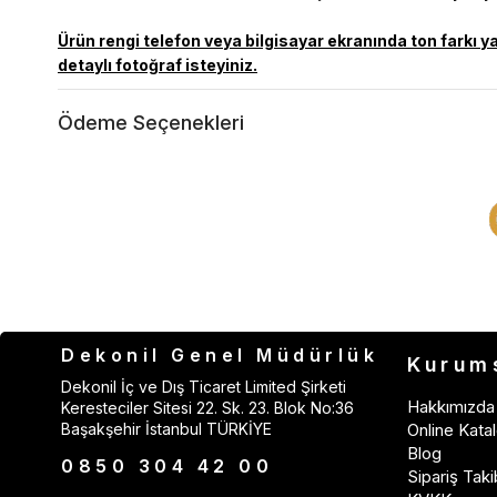
Ürün rengi telefon veya bilgisayar ekranında ton farkı y
detaylı fotoğraf isteyiniz.
Ödeme Seçenekleri
Dekonil Genel Müdürlük
Kurum
Dekonil İç ve Dış Ticaret Limited Şirketi
Hakkımızda
Keresteciler Sitesi 22. Sk. 23. Blok No:36
Başakşehir İstanbul TÜRKİYE
Online Katal
Blog
0850 304 42 00
Sipariş Taki