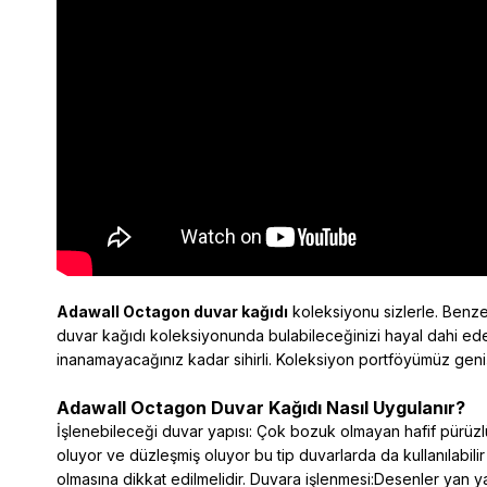
Adawall O
ctagon duvar kağıdı
koleksiyonu sizlerle. Benzer
duvar kağıdı koleksiyonunda bulabileceğinizi hayal dahi ede
inanamayacağınız kadar sihirli. Koleksiyon portföyümüz geni
Adawall Octagon Duvar Kağıdı Nasıl Uygulanır?
İşlenebileceği duvar yapısı: Çok bozuk olmayan hafif pürüzlü
oluyor ve düzleşmiş oluyor bu tip duvarlarda da kullanılabilir
olmasına dikkat edilmelidir. Duvara işlenmesi:Desenler yan yana 