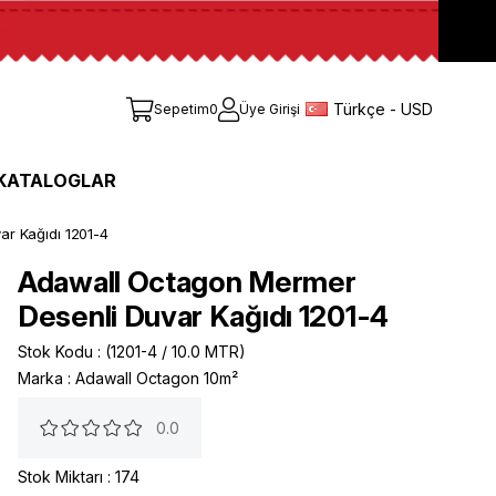
Türkçe - USD
Sepetim
0
Üye Girişi
KATALOGLAR
r Kağıdı 1201-4
Adawall Octagon Mermer
Desenli Duvar Kağıdı 1201-4
Stok Kodu
(1201-4 / 10.0 MTR)
Marka
:
Adawall Octagon 10m²
0.0
Stok Miktarı
:
174