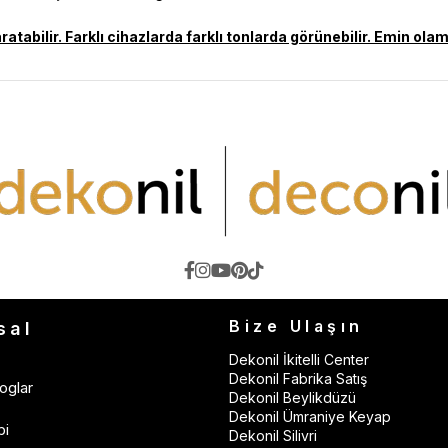
aratabilir. Farklı cihazlarda farklı tonlarda görünebilir. Emin 
Bize Ulaşın
sal
Dekonil İkitelli Center
Dekonil Fabrika Satış
oglar
Dekonil Beylikdüzü
Dekonil Ümraniye Keyap
bi
Dekonil Silivri