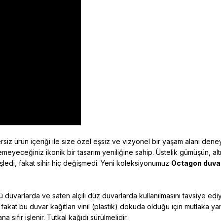
siz ürün içeriği ile size özel eşsiz ve vizyonel bir yaşam alanı den
meyeceğiniz ikonik bir tasarım yeniliğine sahip. Üstelik gümüşün, al
şledi, fakat sihir hiç değişmedi. Yeni koleksiyonumuz
Octagon duvar
 duvarlarda ve saten alçılı düz duvarlarda kullanılmasını tavsiye ed
 fakat bu duvar kağıtları vinil (plastik) dokuda olduğu için mutlaka y
sıfır işlenir. Tutkal kağıdı sürülmelidir.