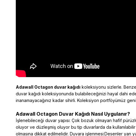
Adawall O
ctagon duvar kağıdı
koleksiyonu sizlerle. Benzer
duvar kağıdı koleksiyonunda bulabileceğinizi hayal dahi ede
inanamayacağınız kadar sihirli. Koleksiyon portföyümüz geni
Adawall Octagon Duvar Kağıdı Nasıl Uygulanır?
İşlenebileceği duvar yapısı: Çok bozuk olmayan hafif pürüzlü
oluyor ve düzleşmiş oluyor bu tip duvarlarda da kullanılabilir
olmasına dikkat edilmelidir. Duvara işlenmesi:Desenler yan yana 