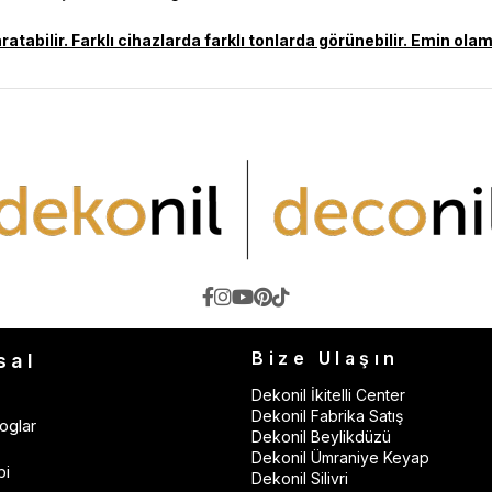
aratabilir. Farklı cihazlarda farklı tonlarda görünebilir. Emin 
Bize Ulaşın
sal
Dekonil İkitelli Center
Dekonil Fabrika Satış
oglar
Dekonil Beylikdüzü
Dekonil Ümraniye Keyap
bi
Dekonil Silivri