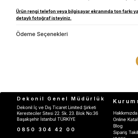
Ürün rengi telefon veya bilgisayar ekranında ton farkı y
detaylı fotoğraf isteyiniz.
Ödeme Seçenekleri
Dekonil Genel Müdürlük
Kurum
Dekonil İç ve Dış Ticaret Limited Şirketi
Hakkımızda
Keresteciler Sitesi 22. Sk. 23. Blok No:36
Başakşehir İstanbul TÜRKİYE
Online Katal
Blog
0850 304 42 00
Sipariş Taki