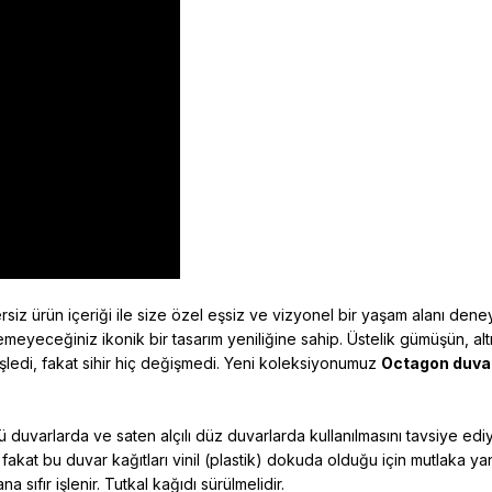
siz ürün içeriği ile size özel eşsiz ve vizyonel bir yaşam alanı den
meyeceğiniz ikonik bir tasarım yeniliğine sahip. Üstelik gümüşün, al
şledi, fakat sihir hiç değişmedi. Yeni koleksiyonumuz
Octagon duvar
 duvarlarda ve saten alçılı düz duvarlarda kullanılmasını tavsiye ed
 fakat bu duvar kağıtları vinil (plastik) dokuda olduğu için mutlaka y
sıfır işlenir. Tutkal kağıdı sürülmelidir.