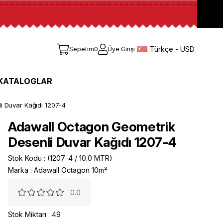
Türkçe - USD
Sepetim
0
Üye Girişi
KATALOGLAR
i Duvar Kağıdı 1207-4
Adawall Octagon Geometrik
Desenli Duvar Kağıdı 1207-4
Stok Kodu
(1207-4 / 10.0 MTR)
Marka
:
Adawall Octagon 10m²
0.0
Stok Miktarı
:
49