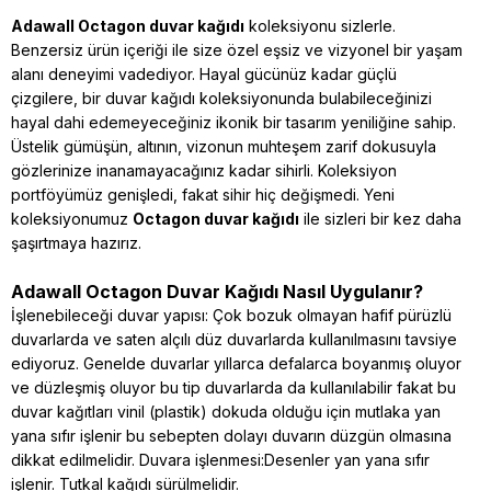
Adawall O
ctagon duvar kağıdı
koleksiyonu sizlerle.
Benzersiz ürün içeriği ile size özel eşsiz ve vizyonel bir yaşam
alanı deneyimi vadediyor. Hayal gücünüz kadar güçlü
çizgilere, bir duvar kağıdı koleksiyonunda bulabileceğinizi
hayal dahi edemeyeceğiniz ikonik bir tasarım yeniliğine sahip.
Üstelik gümüşün, altının, vizonun muhteşem zarif dokusuyla
gözlerinize inanamayacağınız kadar sihirli. Koleksiyon
portföyümüz genişledi, fakat sihir hiç değişmedi. Yeni
koleksiyonumuz
Octagon duvar kağıdı
ile sizleri bir kez daha
şaşırtmaya hazırız.
Adawall Octagon Duvar Kağıdı Nasıl Uygulanır?
İşlenebileceği duvar yapısı: Çok bozuk olmayan hafif pürüzlü
duvarlarda ve saten alçılı düz duvarlarda kullanılmasını tavsiye
ediyoruz. Genelde duvarlar yıllarca defalarca boyanmış oluyor
ve düzleşmiş oluyor bu tip duvarlarda da kullanılabilir fakat bu
duvar kağıtları vinil (plastik) dokuda olduğu için mutlaka yan
yana sıfır işlenir bu sebepten dolayı duvarın düzgün olmasına
dikkat edilmelidir. Duvara işlenmesi:Desenler yan yana sıfır
işlenir. Tutkal kağıdı sürülmelidir.