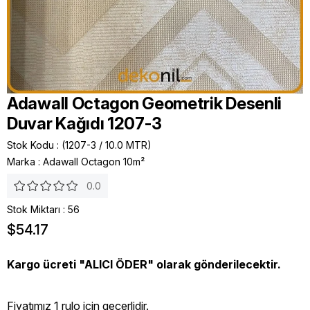
Adawall Octagon Geometrik Desenli
Duvar Kağıdı 1207-3
Stok Kodu
(1207-3 / 10.0 MTR)
Marka
:
Adawall Octagon 10m²
0.0
Stok Miktarı
:
56
$54.17
Kargo ücreti "ALICI ÖDER" olarak gönderilecektir.
Fiyatımız 1 rulo icin geçerlidir.