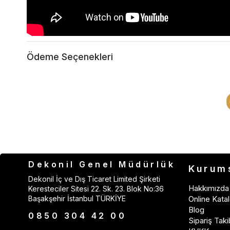
Ödeme Seçenekleri
Dekonil Genel Müdürlük
Kurum
Dekonil İç ve Dış Ticaret Limited Şirketi
Hakkımızda
Keresteciler Sitesi 22. Sk. 23. Blok No:36
Başakşehir İstanbul TÜRKİYE
Online Katal
Blog
0850 304 42 00
Sipariş Taki