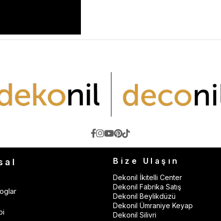
Bize Ulaşın
sal
Dekonil İkitelli Center
Dekonil Fabrika Satış
oglar
Dekonil Beylikdüzü
Dekonil Ümraniye Keyap
bi
Dekonil Silivri