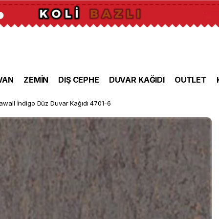
VAN
ZEMİN
DIŞ CEPHE
DUVAR KAĞIDI
OUTLET
awall İndigo Düz Duvar Kağıdı 4701-6