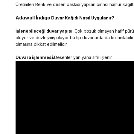
Üretimleri Renk ve desen baskısı yapılan birinci hamur kağıtta
Adawall İndigo
Duvar Kağıdı Nasıl Uygulanır?
İşlenebileceği duvar yapısı:
Çok bozuk olmayan hafif pürüzl
oluyor ve düzleşmiş oluyor bu tip duvarlarda da kullanılabilir
olmasına dikkat edilmelidir.
Duvara işlenmesi:
Desenler yan yana sıfır işlenir.