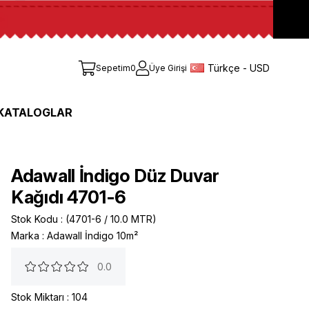
Türkçe - USD
Sepetim
0
Üye Girişi
KATALOGLAR
Adawall İndigo Düz Duvar
Kağıdı 4701-6
Stok Kodu
(4701-6 / 10.0 MTR)
Marka
:
Adawall İndigo 10m²
0.0
Stok Miktarı
:
104