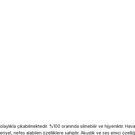
aylıkla çıkabilmektedir. %100 oranında silinebilir ve hijyeniktir. Hava 
kteriyel, nefes alabilen özelliklere sahiptir. Akustik ve ses emici öz