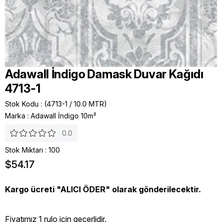
Adawall İndigo Damask Duvar Kağıdı
4713-1
Stok Kodu
(4713-1 / 10.0 MTR)
Marka
:
Adawall İndigo 10m²
0.0
Stok Miktarı
:
100
$54.17
Kargo ücreti "ALICI ÖDER" olarak gönderilecektir.
Fiyatımız 1 rulo icin geçerlidir.