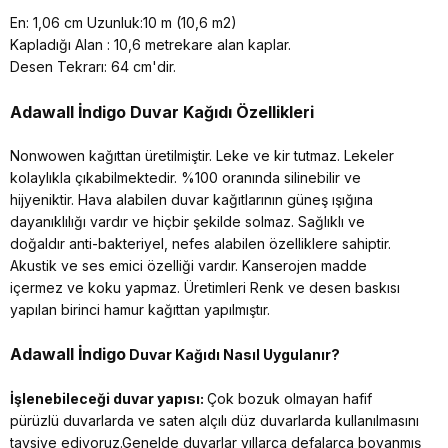
En: 1,06 cm Uzunluk:10 m (10,6 m2)
Kapladığı Alan : 10,6 metrekare alan kaplar.
Desen Tekrarı: 64 cm'dir.
Adawall İndigo
Duvar Kağıdı Özellikleri
Nonwowen kağıttan üretilmiştir. Leke ve kir tutmaz. Lekeler
kolaylıkla çıkabilmektedir. %100 oranında silinebilir ve
hijyeniktir. Hava alabilen duvar kağıtlarının güneş ışığına
dayanıklılığı vardır ve hiçbir şekilde solmaz. Sağlıklı ve
doğaldır anti-bakteriyel, nefes alabilen özelliklere sahiptir.
Akustik ve ses emici özelliği vardır. Kanserojen madde
içermez ve koku yapmaz. Üretimleri Renk ve desen baskısı
yapılan birinci hamur kağıttan yapılmıştır.
Adawall İndigo
Duvar Kağıdı Nasıl Uygulanır?
İşlenebileceği duvar yapısı:
Çok bozuk olmayan hafif
pürüzlü duvarlarda ve saten alçılı düz duvarlarda kullanılmasını
tavsiye ediyoruz.Genelde duvarlar yıllarca defalarca boyanmış