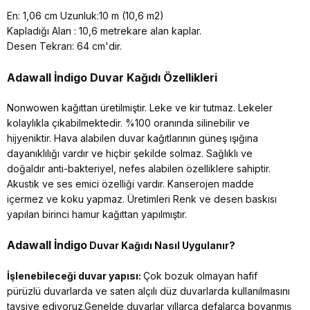
En: 1,06 cm Uzunluk:10 m (10,6 m2)
Kapladığı Alan : 10,6 metrekare alan kaplar.
Desen Tekrarı: 64 cm'dir.
Adawall İndigo
Duvar Kağıdı Özellikleri
Nonwowen kağıttan üretilmiştir. Leke ve kir tutmaz. Lekeler
kolaylıkla çıkabilmektedir. %100 oranında silinebilir ve
hijyeniktir. Hava alabilen duvar kağıtlarının güneş ışığına
dayanıklılığı vardır ve hiçbir şekilde solmaz. Sağlıklı ve
doğaldır anti-bakteriyel, nefes alabilen özelliklere sahiptir.
Akustik ve ses emici özelliği vardır. Kanserojen madde
içermez ve koku yapmaz. Üretimleri Renk ve desen baskısı
yapılan birinci hamur kağıttan yapılmıştır.
Adawall İndigo
Duvar Kağıdı Nasıl Uygulanır?
İşlenebileceği duvar yapısı:
Çok bozuk olmayan hafif
pürüzlü duvarlarda ve saten alçılı düz duvarlarda kullanılmasını
tavsiye ediyoruz.Genelde duvarlar yıllarca defalarca boyanmış