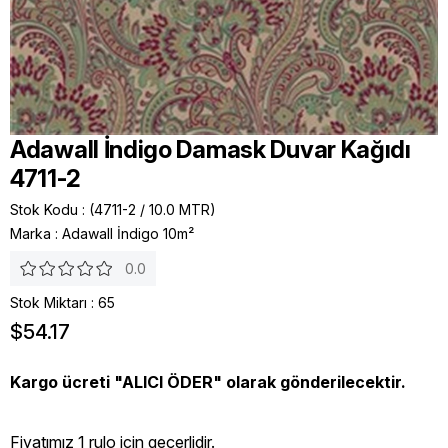
Adawall İndigo Damask Duvar Kağıdı
4711-2
Stok Kodu
(4711-2 / 10.0 MTR)
Marka
:
Adawall İndigo 10m²
0.0
Stok Miktarı
:
65
$54.17
Kargo ücreti "ALICI ÖDER" olarak gönderilecektir.
Fiyatımız 1 rulo icin geçerlidir.