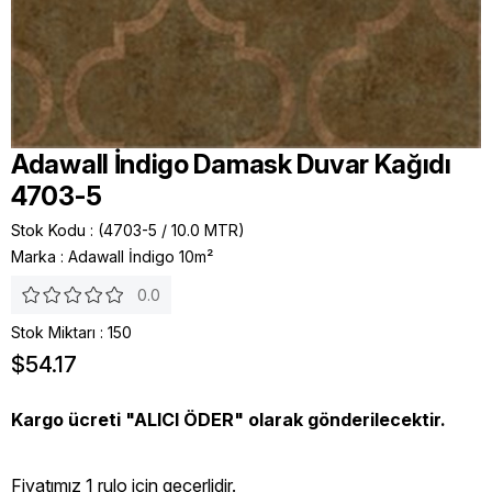
Adawall İndigo Damask Duvar Kağıdı
4703-5
Stok Kodu
(4703-5 / 10.0 MTR)
Marka
:
Adawall İndigo 10m²
0.0
Stok Miktarı
:
150
$54.17
Kargo ücreti "ALICI ÖDER" olarak gönderilecektir.
Fiyatımız 1 rulo icin geçerlidir.