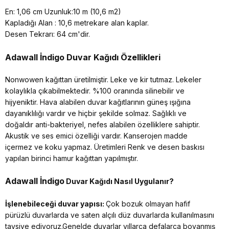
En: 1,06 cm Uzunluk:10 m (10,6 m2)
Kapladığı Alan : 10,6 metrekare alan kaplar.
Desen Tekrarı: 64 cm'dir.
Adawall İndigo
Duvar Kağıdı Özellikleri
Nonwowen kağıttan üretilmiştir. Leke ve kir tutmaz. Lekeler
kolaylıkla çıkabilmektedir. %100 oranında silinebilir ve
hijyeniktir. Hava alabilen duvar kağıtlarının güneş ışığına
dayanıklılığı vardır ve hiçbir şekilde solmaz. Sağlıklı ve
doğaldır anti-bakteriyel, nefes alabilen özelliklere sahiptir.
Akustik ve ses emici özelliği vardır. Kanserojen madde
içermez ve koku yapmaz. Üretimleri Renk ve desen baskısı
yapılan birinci hamur kağıttan yapılmıştır.
Adawall İndigo
Duvar Kağıdı Nasıl Uygulanır?
İşlenebileceği duvar yapısı:
Çok bozuk olmayan hafif
pürüzlü duvarlarda ve saten alçılı düz duvarlarda kullanılmasını
tavsiye ediyoruz.Genelde duvarlar yıllarca defalarca boyanmış