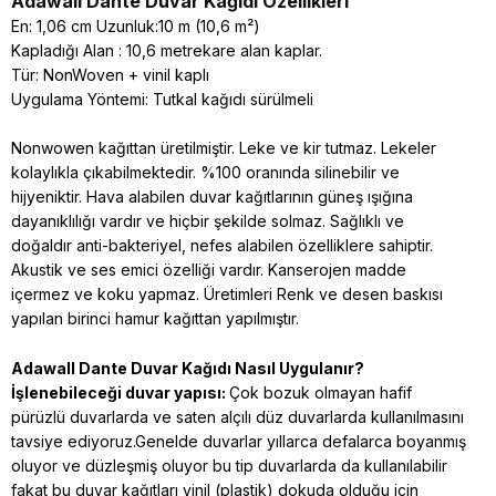
Adawall Dante
Duvar Kağıdı Özellikleri
En: 1,06 cm Uzunluk:10 m (10,6 m²)
Kapladığı Alan : 10,6 metrekare alan kaplar.
Tür: NonWoven + vinil kaplı
Uygulama Yöntemi: Tutkal kağıdı sürülmeli
Nonwowen kağıttan üretilmiştir. Leke ve kir tutmaz. Lekeler
kolaylıkla çıkabilmektedir. %100 oranında silinebilir ve
hijyeniktir. Hava alabilen duvar kağıtlarının güneş ışığına
dayanıklılığı vardır ve hiçbir şekilde solmaz. Sağlıklı ve
doğaldır anti-bakteriyel, nefes alabilen özelliklere sahiptir.
Akustik ve ses emici özelliği vardır. Kanserojen madde
içermez ve koku yapmaz. Üretimleri Renk ve desen baskısı
yapılan birinci hamur kağıttan yapılmıştır.
Adawall Dante
Duvar Kağıdı Nasıl Uygulanır?
İşlenebileceği duvar yapısı:
Çok bozuk olmayan hafif
pürüzlü duvarlarda ve saten alçılı düz duvarlarda kullanılmasını
tavsiye ediyoruz.Genelde duvarlar yıllarca defalarca boyanmış
oluyor ve düzleşmiş oluyor bu tip duvarlarda da kullanılabilir
fakat bu duvar kağıtları vinil (plastik) dokuda olduğu için