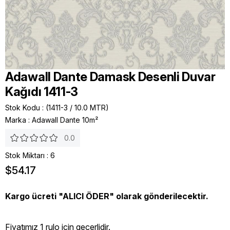
Adawall Dante Damask Desenli Duvar
Kağıdı 1411-3
Stok Kodu
(1411-3 / 10.0 MTR)
Marka
:
Adawall Dante 10m²
0.0
Stok Miktarı
:
6
$54.17
Kargo ücreti "ALICI ÖDER" olarak gönderilecektir.
Fiyatımız 1 rulo icin geçerlidir.