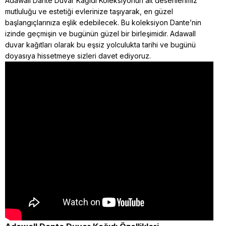
Adawall Dante Duvar Kağıdı Koleksiyonun ait desenlerimiz
mutluluğu ve estetiği evlerinize taşıyarak, en güzel
başlangıçlarınıza eşlik edebilecek. Bu koleksiyon Dante’nin
izinde geçmişin ve bugünün güzel bir birleşimidir. Adawall
duvar kağıtları olarak bu eşsiz yolculukta tarihi ve bugünü
doyasıya hissetmeye sizleri davet ediyoruz.