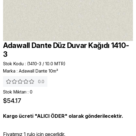
Adawall Dante Düz Duvar Kağıdı 1410-
3
Stok Kodu
(1410-3 / 10.0 MTR)
Marka
:
Adawall Dante 10m²
0.0
Stok Miktarı
:
0
$54.17
Kargo ücreti "ALICI ÖDER" olarak gönderilecektir.
Fiyatımız 1 rulo icin geçerlidir.