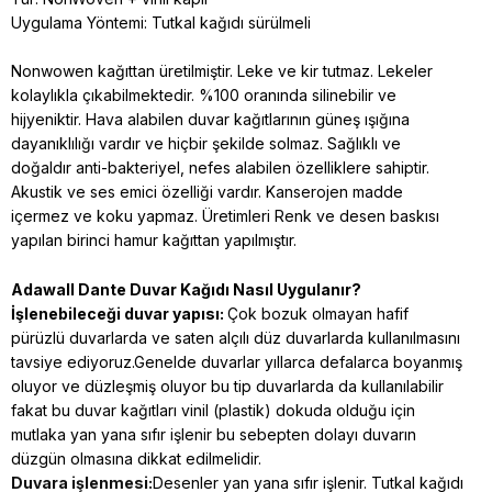
Uygulama Yöntemi: Tutkal kağıdı sürülmeli
Nonwowen kağıttan üretilmiştir. Leke ve kir tutmaz. Lekeler
kolaylıkla çıkabilmektedir. %100 oranında silinebilir ve
hijyeniktir. Hava alabilen duvar kağıtlarının güneş ışığına
dayanıklılığı vardır ve hiçbir şekilde solmaz. Sağlıklı ve
doğaldır anti-bakteriyel, nefes alabilen özelliklere sahiptir.
Akustik ve ses emici özelliği vardır. Kanserojen madde
içermez ve koku yapmaz. Üretimleri Renk ve desen baskısı
yapılan birinci hamur kağıttan yapılmıştır.
Adawall Dante
Duvar Kağıdı Nasıl Uygulanır?
İşlenebileceği duvar yapısı:
Çok bozuk olmayan hafif
pürüzlü duvarlarda ve saten alçılı düz duvarlarda kullanılmasını
tavsiye ediyoruz.Genelde duvarlar yıllarca defalarca boyanmış
oluyor ve düzleşmiş oluyor bu tip duvarlarda da kullanılabilir
fakat bu duvar kağıtları vinil (plastik) dokuda olduğu için
mutlaka yan yana sıfır işlenir bu sebepten dolayı duvarın
düzgün olmasına dikkat edilmelidir.
Duvara işlenmesi:
Desenler yan yana sıfır işlenir. Tutkal kağıdı