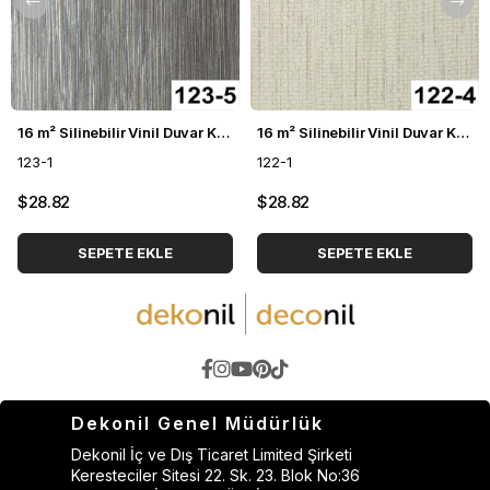
16 m² Silinebilir Vinil Duvar Kağıdı DH-123
16 m² Silinebilir Vinil Duvar Kağıdı DH-122
123-1
122-1
$28.82
$28.82
SEPETE EKLE
SEPETE EKLE
Dekonil Genel Müdürlük
Dekonil İç ve Dış Ticaret Limited Şirketi
Keresteciler Sitesi 22. Sk. 23. Blok No:36