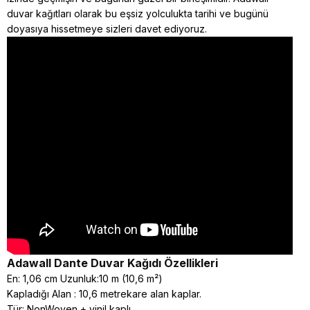
duvar kağıtları olarak bu eşsiz yolculukta tarihi ve bugünü
doyasıya hissetmeye sizleri davet ediyoruz.
Adawall Dante
Duvar Kağıdı Özellikleri
En: 1,06 cm Uzunluk:10 m (10,6 m²)
Kapladığı Alan : 10,6 metrekare alan kaplar.
Tür: NonWoven + vinil kaplı