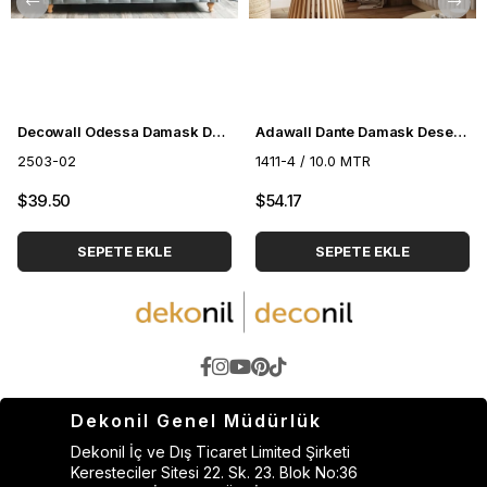
Decowall Odessa Damask Duvar Kağıdı 2503-02
Adawall Dante Damask Desenli Duvar Kağıdı 1411-4
2503-02
1411-4 / 10.0 MTR
$39.50
$54.17
SEPETE EKLE
SEPETE EKLE
Dekonil Genel Müdürlük
Dekonil İç ve Dış Ticaret Limited Şirketi
Keresteciler Sitesi 22. Sk. 23. Blok No:36