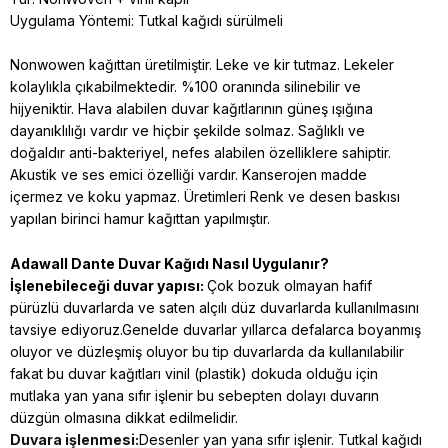
Uygulama Yöntemi: Tutkal kağıdı sürülmeli
Nonwowen kağıttan üretilmiştir. Leke ve kir tutmaz. Lekeler
kolaylıkla çıkabilmektedir. %100 oranında silinebilir ve
hijyeniktir. Hava alabilen duvar kağıtlarının güneş ışığına
dayanıklılığı vardır ve hiçbir şekilde solmaz. Sağlıklı ve
doğaldır anti-bakteriyel, nefes alabilen özelliklere sahiptir.
Akustik ve ses emici özelliği vardır. Kanserojen madde
içermez ve koku yapmaz. Üretimleri Renk ve desen baskısı
yapılan birinci hamur kağıttan yapılmıştır.
Adawall Dante
Duvar Kağıdı Nasıl Uygulanır?
İşlenebileceği duvar yapısı:
Çok bozuk olmayan hafif
pürüzlü duvarlarda ve saten alçılı düz duvarlarda kullanılmasını
tavsiye ediyoruz.Genelde duvarlar yıllarca defalarca boyanmış
oluyor ve düzleşmiş oluyor bu tip duvarlarda da kullanılabilir
fakat bu duvar kağıtları vinil (plastik) dokuda olduğu için
mutlaka yan yana sıfır işlenir bu sebepten dolayı duvarın
düzgün olmasına dikkat edilmelidir.
Duvara işlenmesi:
Desenler yan yana sıfır işlenir. Tutkal kağıdı