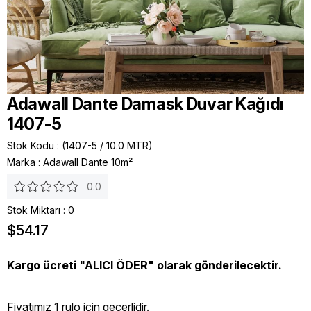
Adawall Dante Damask Duvar Kağıdı
1407-5
Stok Kodu
(1407-5 / 10.0 MTR)
Marka
:
Adawall Dante 10m²
0.0
Stok Miktarı
:
0
$54.17
Kargo ücreti "ALICI ÖDER" olarak gönderilecektir.
Fiyatımız 1 rulo icin geçerlidir.