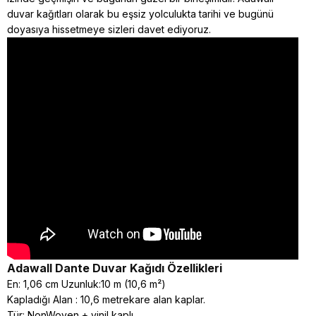
duvar kağıtları olarak bu eşsiz yolculukta tarihi ve bugünü
doyasıya hissetmeye sizleri davet ediyoruz.
Adawall Dante
Duvar Kağıdı Özellikleri
En: 1,06 cm Uzunluk:10 m (10,6 m²)
Kapladığı Alan : 10,6 metrekare alan kaplar.
Tür: NonWoven + vinil kaplı