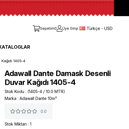
Türkçe - USD
Sepetim
0
Üye Girişi
KATALOGLAR
 Kağıdı 1405-4
Adawall Dante Damask Desenli
Duvar Kağıdı 1405-4
Stok Kodu
(1405-4 / 10.0 MTR)
Marka
:
Adawall Dante 10m²
0.0
Stok Miktarı
:
1