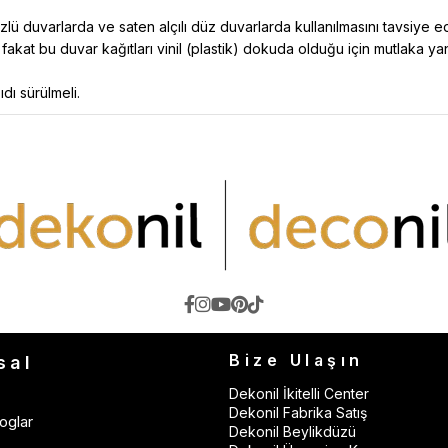
ü duvarlarda ve saten alçılı düz duvarlarda kullanılmasını tavsiye 
 fakat bu duvar kağıtları vinil (plastik) dokuda olduğu için mutlaka y
ıdı sürülmeli.
Bize Ulaşın
sal
Dekonil İkitelli Center
Dekonil Fabrika Satış
oglar
Dekonil Beylikdüzü