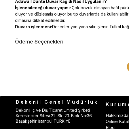
Adawall Dante
Duvar Kağıdı Nasıl Uygulanır?
İşlenebileceği duvar yapısı:
Çok bozuk olmayan hafif pürüzl
oluyor ve düzleşmiş oluyor bu tip duvarlarda da kullanılabilir
olmasına dikkat edilmelidir.
Duvara işlenmesi:
Desenler yan yana sıfır işlenir. Tutkal kağ
Ödeme Seçenekleri
Dekonil Genel Müdürlük
Kurum
Dekonil İç ve Dış Ticaret Limited Şirketi
Hakkımızda
Keresteciler Sitesi 22. Sk. 23. Blok No:36
Başakşehir İstanbul TÜRKİYE
Online Katal
Blog