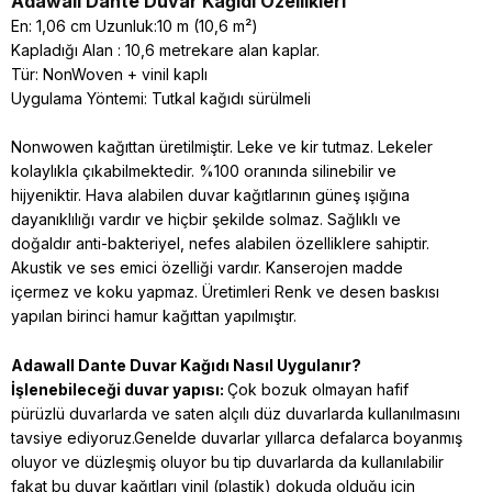
Adawall Dante
Duvar Kağıdı Özellikleri
En: 1,06 cm Uzunluk:10 m (10,6 m²)
Kapladığı Alan : 10,6 metrekare alan kaplar.
Tür: NonWoven + vinil kaplı
Uygulama Yöntemi: Tutkal kağıdı sürülmeli
Nonwowen kağıttan üretilmiştir. Leke ve kir tutmaz. Lekeler
kolaylıkla çıkabilmektedir. %100 oranında silinebilir ve
hijyeniktir. Hava alabilen duvar kağıtlarının güneş ışığına
dayanıklılığı vardır ve hiçbir şekilde solmaz. Sağlıklı ve
doğaldır anti-bakteriyel, nefes alabilen özelliklere sahiptir.
Akustik ve ses emici özelliği vardır. Kanserojen madde
içermez ve koku yapmaz. Üretimleri Renk ve desen baskısı
yapılan birinci hamur kağıttan yapılmıştır.
Adawall Dante
Duvar Kağıdı Nasıl Uygulanır?
İşlenebileceği duvar yapısı:
Çok bozuk olmayan hafif
pürüzlü duvarlarda ve saten alçılı düz duvarlarda kullanılmasını
tavsiye ediyoruz.Genelde duvarlar yıllarca defalarca boyanmış
oluyor ve düzleşmiş oluyor bu tip duvarlarda da kullanılabilir
fakat bu duvar kağıtları vinil (plastik) dokuda olduğu için