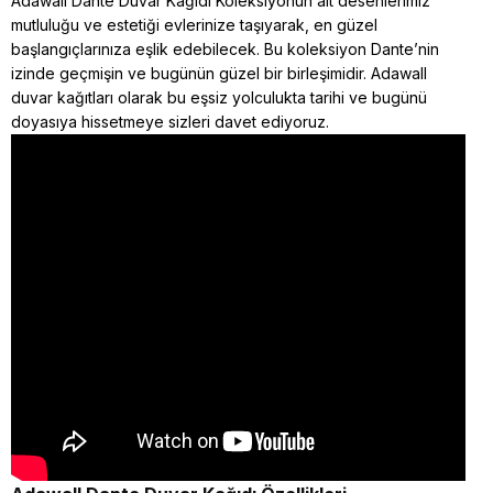
Adawall Dante Duvar Kağıdı Koleksiyonun ait desenlerimiz
mutluluğu ve estetiği evlerinize taşıyarak, en güzel
başlangıçlarınıza eşlik edebilecek. Bu koleksiyon Dante’nin
izinde geçmişin ve bugünün güzel bir birleşimidir. Adawall
duvar kağıtları olarak bu eşsiz yolculukta tarihi ve bugünü
doyasıya hissetmeye sizleri davet ediyoruz.