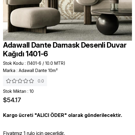
Adawall Dante Damask Desenli Duvar
Kağıdı 1401-6
Stok Kodu
(1401-6 / 10.0 MTR)
Marka
:
Adawall Dante 10m²
0.0
Stok Miktarı
:
10
$54.17
Kargo ücreti "ALICI ÖDER" olarak gönderilecektir.
Fiyatımız 1 rulo icin geçerlidir.