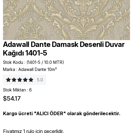
Adawall Dante Damask Desenli Duvar
Kağıdı 1401-5
Stok Kodu
(1401-5 / 10.0 MTR)
Marka
:
Adawall Dante 10m²
5.0
Stok Miktarı
:
6
$54.17
Kargo ücreti "ALICI ÖDER" olarak gönderilecektir.
Fiyatımız 1 rulo icin geçerlidir.