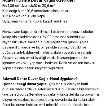
Adawall Dante
Duvar Kağıdı Özellikleri
En: 1,06 cm Uzunluk:10 m (10,6 m²)
Kapladığı Alan : 10,6 metrekare alan kaplar.
Tür: NonWoven + vinil kaplı
Uygulama Yöntemi: Tutkal kağıdı sürülmeli
Nonwowen kağıttan üretilmiştir. Leke ve kir tutmaz. Lekeler
kolaylıkla çıkabilmektedir. %100 oranında silinebilir ve
hijyeniktir. Hava alabilen duvar kağıtlarının güneş ışığına
dayanıklılığı vardır ve hiçbir şekilde solmaz. Sağlıklı ve
doğaldır anti-bakteriyel, nefes alabilen özelliklere sahiptir.
Akustik ve ses emici özelliği vardır. Kanserojen madde
içermez ve koku yapmaz. Üretimleri Renk ve desen baskısı
yapılan birinci hamur kağıttan yapılmıştır.
Adawall Dante
Duvar Kağıdı Nasıl Uygulanır?
İşlenebileceği duvar yapısı:
Çok bozuk olmayan hafif
pürüzlü duvarlarda ve saten alçılı düz duvarlarda kullanılmasını
tavsiye ediyoruz.Genelde duvarlar yıllarca defalarca boyanmış
oluyor ve düzleşmiş oluyor bu tip duvarlarda da kullanılabilir
fakat bu duvar kağıtları vinil (plastik) dokuda olduğu için