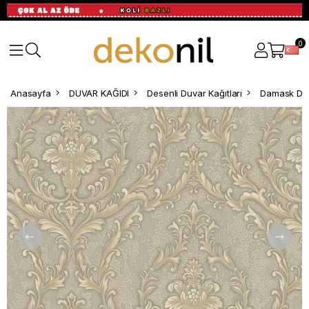
0
Anasayfa
DUVAR KAĞIDI
Desenli Duvar Kağıtları
Damask Des