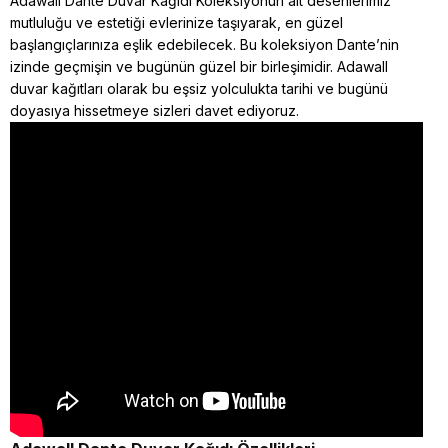
Adawall Dante Duvar Kağıdı Koleksiyonun ait desenlerimiz
mutluluğu ve estetiği evlerinize taşıyarak, en güzel
başlangıçlarınıza eşlik edebilecek. Bu koleksiyon Dante’nin
izinde geçmişin ve bugünün güzel bir birleşimidir. Adawall
duvar kağıtları olarak bu eşsiz yolculukta tarihi ve bugünü
doyasıya hissetmeye sizleri davet ediyoruz.