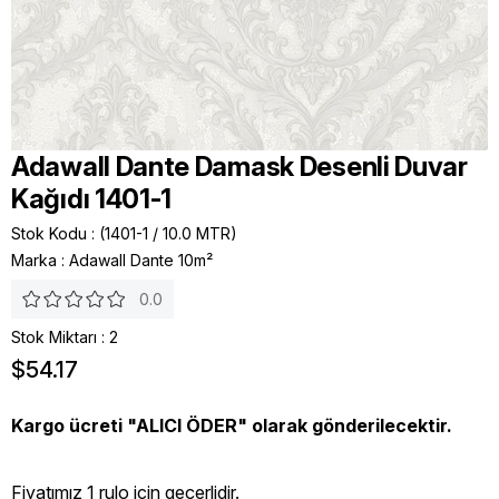
Adawall Dante Damask Desenli Duvar
Kağıdı 1401-1
Stok Kodu
(1401-1 / 10.0 MTR)
Marka
:
Adawall Dante 10m²
0.0
Stok Miktarı
:
2
$54.17
Kargo ücreti "ALICI ÖDER" olarak gönderilecektir.
Fiyatımız 1 rulo icin geçerlidir.