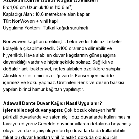
Adawall Dante
Duvar Kağıdı Özellikleri
En: 1,06 cm Uzunluk:10 m (10,6 m²)
Kapladığı Alan : 10,6 metrekare alan kaplar.
Tür: NonWoven + vinil kaplı
Uygulama Yöntemi: Tutkal kağıdı sürülmeli
Nonwowen kağıttan üretilmiştir. Leke ve kir tutmaz. Lekeler
kolaylıkla çıkabilmektedir. %100 oranında silinebilir ve
hijyeniktir. Hava alabilen duvar kağıtlarının güneş ışığına
dayanıklılığı vardır ve hiçbir şekilde solmaz. Sağlıklı ve
doğaldır anti-bakteriyel, nefes alabilen özelliklere sahiptir.
Akustik ve ses emici özelliği vardır. Kanserojen madde
içermez ve koku yapmaz. Üretimleri Renk ve desen baskısı
yapılan birinci hamur kağıttan yapılmıştır.
Adawall Dante
Duvar Kağıdı Nasıl Uygulanır?
İşlenebileceği duvar yapısı:
Çok bozuk olmayan hafif
pürüzlü duvarlarda ve saten alçılı düz duvarlarda kullanılmasını
tavsiye ediyoruz.Genelde duvarlar yıllarca defalarca boyanmış
oluyor ve düzleşmiş oluyor bu tip duvarlarda da kullanılabilir
fakat bu duvar kağıtları vinil (plastik) dokuda olduğu için