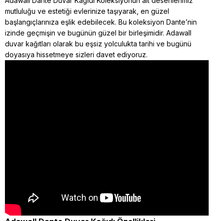
Adawall Dante Duvar Kağıdı Koleksiyonun ait desenlerimiz
mutluluğu ve estetiği evlerinize taşıyarak, en güzel
başlangıçlarınıza eşlik edebilecek. Bu koleksiyon Dante’nin
izinde geçmişin ve bugünün güzel bir birleşimidir. Adawall
duvar kağıtları olarak bu eşsiz yolculukta tarihi ve bugünü
doyasıya hissetmeye sizleri davet ediyoruz.