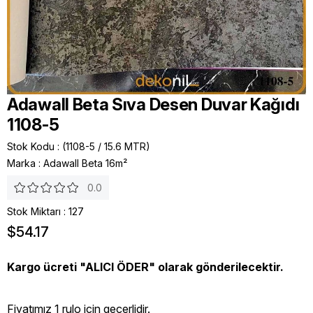
Adawall Beta Sıva Desen Duvar Kağıdı
1108-5
Stok Kodu
(1108-5 / 15.6 MTR)
Marka
:
Adawall Beta 16m²
0.0
Stok Miktarı
:
127
$54.17
Kargo ücreti "ALICI ÖDER" olarak gönderilecektir.
Fiyatımız 1 rulo icin geçerlidir.