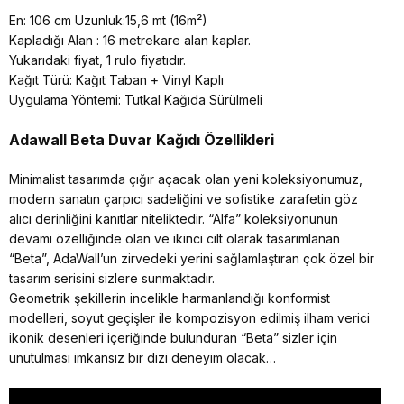
En: 106 cm Uzunluk:15,6 mt (16m²)
Kapladığı Alan : 16 metrekare alan kaplar.
Yukarıdaki fiyat, 1 rulo fiyatıdır.
Kağıt Türü: Kağıt Taban + Vinyl Kaplı
Uygulama Yöntemi: Tutkal Kağıda Sürülmeli
Adawall Beta
Duvar Kağıdı Özellikleri
Minimalist tasarımda çığır açacak olan yeni koleksiyonumuz,
modern sanatın çarpıcı sadeliğini ve sofistike zarafetin göz
alıcı derinliğini kanıtlar niteliktedir. “Alfa” koleksiyonunun
devamı özelliğinde olan ve ikinci cilt olarak tasarımlanan
“Beta”, AdaWall’un zirvedeki yerini sağlamlaştıran çok özel bir
tasarım serisini sizlere sunmaktadır.
Geometrik şekillerin incelikle harmanlandığı konformist
modelleri, soyut geçişler ile kompozisyon edilmiş ilham verici
ikonik desenleri içeriğinde bulunduran “Beta” sizler için
unutulması imkansız bir dizi deneyim olacak…