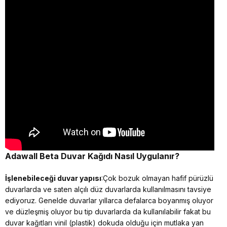
Adawall Beta
Duvar Kağıdı Nasıl Uygulanır?
İşlenebileceği duvar yapısı
:Çok bozuk olmayan hafif pürüzlü
duvarlarda ve saten alçılı düz duvarlarda kullanılmasını tavsiye
ediyoruz. Genelde duvarlar yıllarca defalarca boyanmış oluyor
ve düzleşmiş oluyor bu tip duvarlarda da kullanılabilir fakat bu
duvar kağıtları vinil (plastik) dokuda olduğu için mutlaka yan