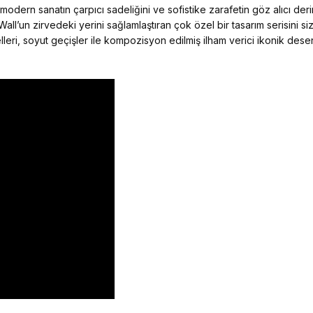
dern sanatın çarpıcı sadeliğini ve sofistike zarafetin göz alıcı derinl
Wall’un zirvedeki yerini sağlamlaştıran çok özel bir tasarım serisini si
leri, soyut geçişler ile kompozisyon edilmiş ilham verici ikonik desen