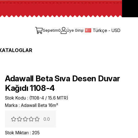
Türkçe - USD
Sepetim
0
Üye Girişi
KATALOGLAR
Adawall Beta Sıva Desen Duvar
Kağıdı 1108-4
Stok Kodu
(1108-4 / 15.6 MTR)
Marka
:
Adawall Beta 16m²
0.0
Stok Miktarı
:
205