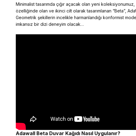
Minimalist tasarımda çığır açacak olan yeni koleksiyonumuz, mo
özelliğinde olan ve ikinci cilt olarak tasarımlanan “Beta”, Ada
Geometrik şekillerin incelikle harmanlandığı konformist model
imkansız bir dizi deneyim olacak…
Adawall Beta
Duvar Kağıdı Nasıl Uygulanır?