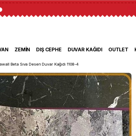
VAN
ZEMİN
DIŞ CEPHE
DUVAR KAĞIDI
OUTLET
awall Beta Sıva Desen Duvar Kağıdı 1108-4