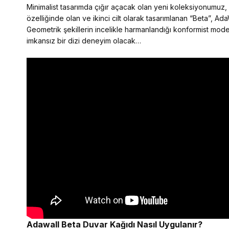
Minimalist tasarımda çığır açacak olan yeni koleksiyonumuz, mo
özelliğinde olan ve ikinci cilt olarak tasarımlanan “Beta”, Ada
Geometrik şekillerin incelikle harmanlandığı konformist model
imkansız bir dizi deneyim olacak…
Adawall Beta
Duvar Kağıdı Nasıl Uygulanır?