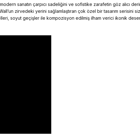
dern sanatın çarpıcı sadeliğini ve sofistike zarafetin göz alıcı derinl
Wall’un zirvedeki yerini sağlamlaştıran çok özel bir tasarım serisini si
leri, soyut geçişler ile kompozisyon edilmiş ilham verici ikonik desen