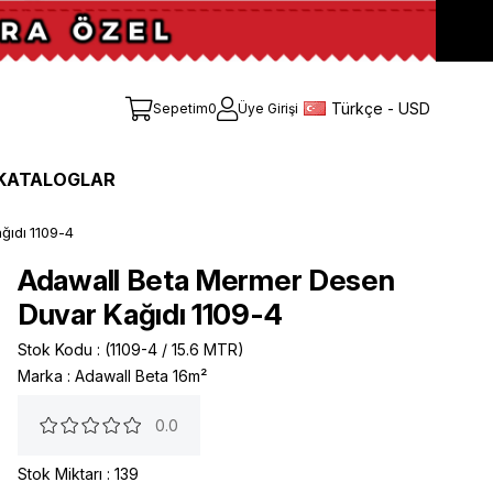
Türkçe - USD
Sepetim
0
Üye Girişi
KATALOGLAR
ğıdı 1109-4
Adawall Beta Mermer Desen
Duvar Kağıdı 1109-4
Stok Kodu
(1109-4 / 15.6 MTR)
Marka
:
Adawall Beta 16m²
0.0
Stok Miktarı
:
139