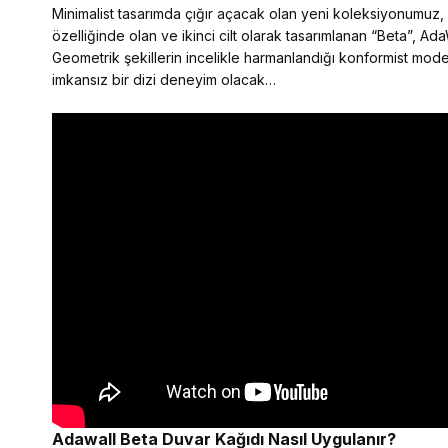
Minimalist tasarımda çığır açacak olan yeni koleksiyonumuz, mo
özelliğinde olan ve ikinci cilt olarak tasarımlanan “Beta”, Ada
Geometrik şekillerin incelikle harmanlandığı konformist model
imkansız bir dizi deneyim olacak…
Adawall Beta
Duvar Kağıdı Nasıl Uygulanır?