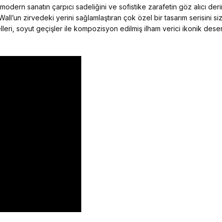
dern sanatın çarpıcı sadeliğini ve sofistike zarafetin göz alıcı derinl
Wall’un zirvedeki yerini sağlamlaştıran çok özel bir tasarım serisini si
leri, soyut geçişler ile kompozisyon edilmiş ilham verici ikonik desen