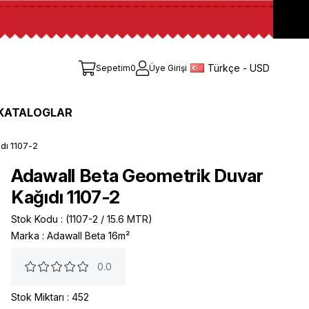
Türkçe - USD
Sepetim
0
Üye Girişi
KATALOGLAR
dı 1107-2
Adawall Beta Geometrik Duvar
Kağıdı 1107-2
Stok Kodu
(1107-2 / 15.6 MTR)
Marka
:
Adawall Beta 16m²
0.0
Stok Miktarı
:
452