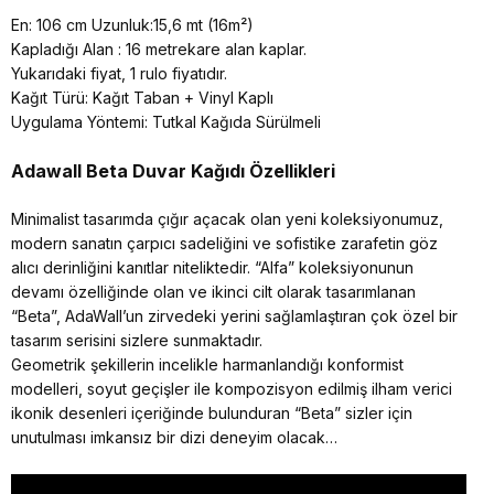
En: 106 cm Uzunluk:15,6 mt (16m²)
Kapladığı Alan : 16 metrekare alan kaplar.
Yukarıdaki fiyat, 1 rulo fiyatıdır.
Kağıt Türü: Kağıt Taban + Vinyl Kaplı
Uygulama Yöntemi: Tutkal Kağıda Sürülmeli
Adawall Beta
Duvar Kağıdı Özellikleri
Minimalist tasarımda çığır açacak olan yeni koleksiyonumuz,
modern sanatın çarpıcı sadeliğini ve sofistike zarafetin göz
alıcı derinliğini kanıtlar niteliktedir. “Alfa” koleksiyonunun
devamı özelliğinde olan ve ikinci cilt olarak tasarımlanan
“Beta”, AdaWall’un zirvedeki yerini sağlamlaştıran çok özel bir
tasarım serisini sizlere sunmaktadır.
Geometrik şekillerin incelikle harmanlandığı konformist
modelleri, soyut geçişler ile kompozisyon edilmiş ilham verici
ikonik desenleri içeriğinde bulunduran “Beta” sizler için
unutulması imkansız bir dizi deneyim olacak…