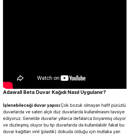
Adawall Beta
Duvar Kağıdı Nasıl Uygulanır?
İşlenebileceği duvar yapısı
:Çok bozuk olmayan hafif pürüzlü
duvarlarda ve saten alçılı düz duvarlarda kullanılmasını tavsiye
ediyoruz. Genelde duvarlar yıllarca defalarca boyanmış oluyor
ve düzleşmiş oluyor bu tip duvarlarda da kullanılabilir fakat bu
duvar kağıtları vinil (plastik) dokuda olduğu için mutlaka yan