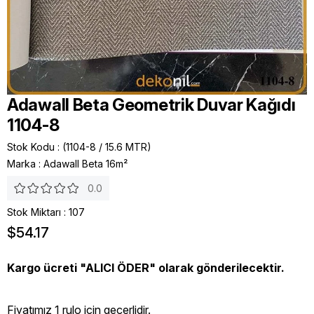
Adawall Beta Geometrik Duvar Kağıdı
1104-8
Stok Kodu
(1104-8 / 15.6 MTR)
Marka
:
Adawall Beta 16m²
0.0
Stok Miktarı
:
107
$54.17
Kargo ücreti "ALICI ÖDER" olarak gönderilecektir.
Fiyatımız 1 rulo icin geçerlidir.