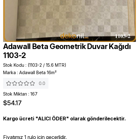
Adawall Beta Geometrik Duvar Kağıdı
1103-2
Stok Kodu
(1103-2 / 15.6 MTR)
Marka
:
Adawall Beta 16m²
0.0
Stok Miktarı
:
167
$54.17
Kargo ücreti "ALICI ÖDER" olarak gönderilecektir.
Fiyatımız 1 rulo icin geçerlidir.