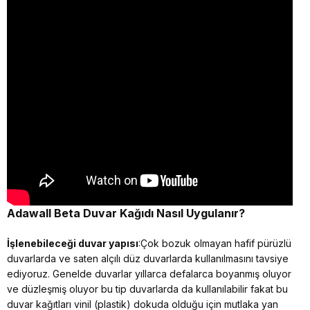
Adawall Beta
Duvar Kağıdı Nasıl Uygulanır?
İşlenebileceği duvar yapısı
:Çok bozuk olmayan hafif pürüzlü
duvarlarda ve saten alçılı düz duvarlarda kullanılmasını tavsiye
ediyoruz. Genelde duvarlar yıllarca defalarca boyanmış oluyor
ve düzleşmiş oluyor bu tip duvarlarda da kullanılabilir fakat bu
duvar kağıtları vinil (plastik) dokuda olduğu için mutlaka yan