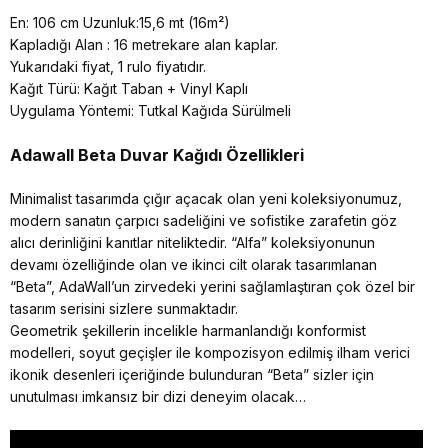
En: 106 cm Uzunluk:15,6 mt (16m²)
Kapladığı Alan : 16 metrekare alan kaplar.
Yukarıdaki fiyat, 1 rulo fiyatıdır.
Kağıt Türü: Kağıt Taban + Vinyl Kaplı
Uygulama Yöntemi: Tutkal Kağıda Sürülmeli
Adawall Beta
Duvar Kağıdı Özellikleri
Minimalist tasarımda çığır açacak olan yeni koleksiyonumuz,
modern sanatın çarpıcı sadeliğini ve sofistike zarafetin göz
alıcı derinliğini kanıtlar niteliktedir. “Alfa” koleksiyonunun
devamı özelliğinde olan ve ikinci cilt olarak tasarımlanan
“Beta”, AdaWall’un zirvedeki yerini sağlamlaştıran çok özel bir
tasarım serisini sizlere sunmaktadır.
Geometrik şekillerin incelikle harmanlandığı konformist
modelleri, soyut geçişler ile kompozisyon edilmiş ilham verici
ikonik desenleri içeriğinde bulunduran “Beta” sizler için
unutulması imkansız bir dizi deneyim olacak…