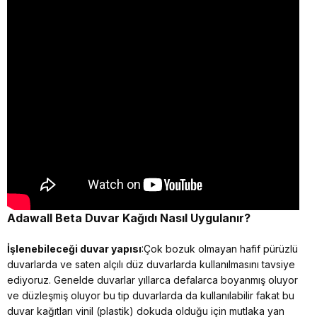
Adawall Beta
Duvar Kağıdı Nasıl Uygulanır?
İşlenebileceği duvar yapısı
:Çok bozuk olmayan hafif pürüzlü
duvarlarda ve saten alçılı düz duvarlarda kullanılmasını tavsiye
ediyoruz. Genelde duvarlar yıllarca defalarca boyanmış oluyor
ve düzleşmiş oluyor bu tip duvarlarda da kullanılabilir fakat bu
duvar kağıtları vinil (plastik) dokuda olduğu için mutlaka yan