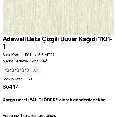
Adawall Beta Çizgili Duvar Kağıdı 1101-
1
Stok Kodu
(1101-1 / 15.6 MTR)
Marka
:
Adawall Beta 16m²
0.0
Stok Miktarı
:
353
$54.17
Kargo ücreti "ALICI ÖDER" olarak gönderilecektir.
Fiyatımız 1 rulo icin geçerlidir.