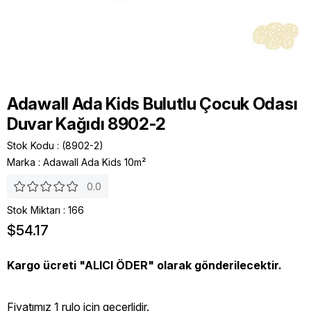
Adawall Ada Kids Bulutlu Çocuk Odası
Duvar Kağıdı 8902-2
Stok Kodu
(8902-2)
Marka
:
Adawall Ada Kids 10m²
0.0
Stok Miktarı
:
166
$54.17
Kargo ücreti "ALICI ÖDER" olarak gönderilecektir.
Fiyatımız 1 rulo icin geçerlidir.