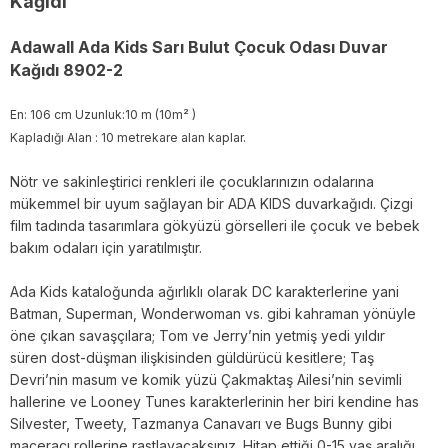
Kağıdı
Adawall Ada Kids Sarı Bulut Çocuk Odası Duvar
Kağıdı 8902-2
En: 106 cm Uzunluk:10 m (10m² )
Kapladığı Alan : 10 metrekare alan kaplar.
Nötr ve sakinleştirici renkleri ile çocuklarınızın odalarına
mükemmel bir uyum sağlayan bir ADA KIDS duvarkağıdı. Çizgi
film tadında tasarımlara gökyüzü görselleri ile çocuk ve bebek
bakım odaları için yaratılmıştır.
Ada Kids kataloğunda ağırlıklı olarak DC karakterlerine yani
Batman, Superman, Wonderwoman vs. gibi kahraman yönüyle
öne çıkan savaşçılara; Tom ve Jerry’nin yetmiş yedi yıldır
süren dost-düşman ilişkisinden güldürücü kesitlere; Taş
Devri’nin masum ve komik yüzü Çakmaktaş Ailesi’nin sevimli
hallerine ve Looney Tunes karakterlerinin her biri kendine has
Silvester, Tweety, Tazmanya Canavarı ve Bugs Bunny gibi
maceracı rollerine rastlayacaksınız. Hitap ettiği 0-15 yaş aralığı