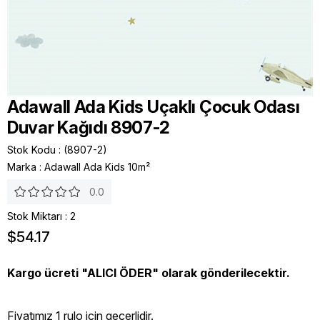
Adawall Ada Kids Uçaklı Çocuk Odası
Duvar Kağıdı 8907-2
Stok Kodu
(8907-2)
Marka
:
Adawall Ada Kids 10m²
0.0
Stok Miktarı
:
2
$54.17
Kargo ücreti "ALICI ÖDER" olarak gönderilecektir.
Fiyatımız 1 rulo icin geçerlidir.