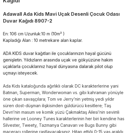
Kağıdı
Adawall Ada Kids Mavi Uçak Desenli Çocuk Odası
Duvar Kağıdı 8907-2
En: 106 cm Uzunluk:10 m (10m² )
Kapladığı Alan : 10 metrekare alan kaplar.
ADA KIDS duvar kağıtları ile çocuklarınızın hayal gücünü
genişletin. Yıldızların arasında uçak ve gökyüzüne hakim
uçaklarla çocuklarınız hayal dünyasına dalarak pilot olup
uçmayı isteyecek.
Ada Kids kataloğunda ağırlıklı olarak DC karakterlerine yani
Batman, Superman, Wonderwoman vs. gibi kahraman yönüyle
öne çıkan savaşçılara; Tom ve Jerry’nin yetmiş yedi yıldır
süren dost-düşman ilişkisinden güldürücü kesitlere; Taş
Devri’nin masum ve komik yüzü Çakmaktaş Ailesi’nin sevimli
hallerine ve Looney Tunes karakterlerinin her biri kendine has
Silvester, Tweety, Tazmanya Canavarı ve Bugs Bunny gibi
maceracı rollerine rastlayacaksınız. Hitap ettiği 0-15 yaş aralığı