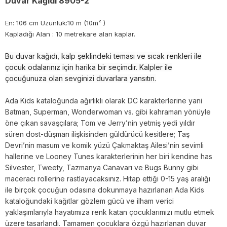
Duvar Kağıdı 8905-2
En: 106 cm Uzunluk:10 m (10m² )
Kapladığı Alan : 10 metrekare alan kaplar.
Bu duvar kağıdı, kalp şeklindeki teması ve sıcak renkleri ile
çocuk odalarınız için harika bir seçimdir. Kalpler ile
çocuğunuza olan sevginizi duvarlara yansıtın.
Ada Kids kataloğunda ağırlıklı olarak DC karakterlerine yani
Batman, Superman, Wonderwoman vs. gibi kahraman yönüyle
öne çıkan savaşçılara; Tom ve Jerry’nin yetmiş yedi yıldır
süren dost-düşman ilişkisinden güldürücü kesitlere; Taş
Devri’nin masum ve komik yüzü Çakmaktaş Ailesi’nin sevimli
hallerine ve Looney Tunes karakterlerinin her biri kendine has
Silvester, Tweety, Tazmanya Canavarı ve Bugs Bunny gibi
maceracı rollerine rastlayacaksınız. Hitap ettiği 0-15 yaş aralığı
ile birçok çocuğun odasına dokunmaya hazırlanan Ada Kids
kataloğundaki kağıtlar gözlem gücü ve ilham verici
yaklaşımlarıyla hayatımıza renk katan çocuklarımızı mutlu etmek
üzere tasarlandı. Tamamen çocuklara özgü hazırlanan duvar