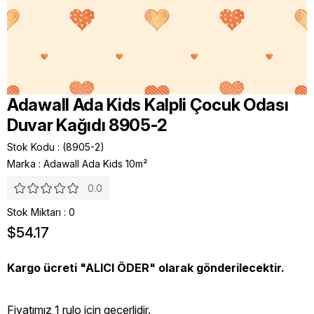
Adawall Ada Kids Kalpli Çocuk Odası
Duvar Kağıdı 8905-2
Stok Kodu
(8905-2)
Marka
:
Adawall Ada Kids 10m²
0.0
Stok Miktarı
:
0
$54.17
Kargo ücreti "ALICI ÖDER" olarak gönderilecektir.
Fiyatımız 1 rulo icin geçerlidir.